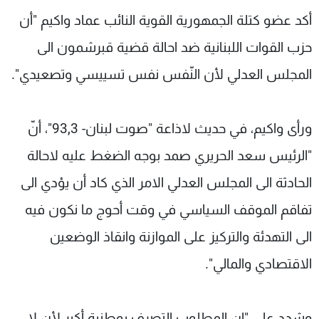
شاهد البرامج
أكد عضو كتلة الجمهورية القوية النائب عماد واكيم "أن
الترددات
حزب القوات اللبنانية ضد احالة قضية قبرشمون الى
المجلس العدلي لأن النّفس نفس تسييسي وتصعيدي".
عن MTV
وظائف
الإنـتـاج
تواصل معنا
لاعلاناتكم
شروط الإسـتخدام
ورأى واكيم، في حديث لاذاعة "صوت لبنان- 93,3"، أنّ
سياسة الخصوصية
"الرئيس سعد الحريري صمد بوجه الضغط عليه لاحالة
الحادثة الى المجلس العدلي الامر الذي كاد أن يؤدي الى
تفاقم الموقف السياسي في وقت أحوج ما نكون فيه
الى التهدئة والتركيز على الموازنة وانقاذ الوضعين
الاقتصادي والمالي".
وشدد على "ان المطلوب التصرف بوطنية أكبر لأن لا