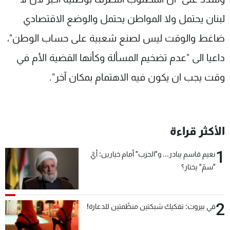
لبنان يحتمل ولا المواطن يحتمل والوضع الاقتصادي
ضاغط والوقت ليس لصنع شعبية على حساب الوطن"،
داعيا الى "عدم تضخيم المسألة وكأنها القضية الأم في
وقت يجب ان يكون فيه الاهتمام بمكان آخر".
الأكثر قراءة
1
نعيم قاسم يبادر... و"الحزب" أمام خيارين: أيّ
"سمّ" يختار؟
2
في بيروت: تفكيك شبكتين منظّمتين للدعارة!