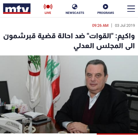
LIVE
NEWSCASTS
PROGRAMS
09:26 AM
03 Jul 2019
en
واكيم: "القوات" ضد احالة قضية قبرشمون
الأخبار
الى المجلس العدلي
سياسة
ناس
إقتصاد
فن
منوعات
رياضة
كأس العالم
البرامج
جدول البرامج