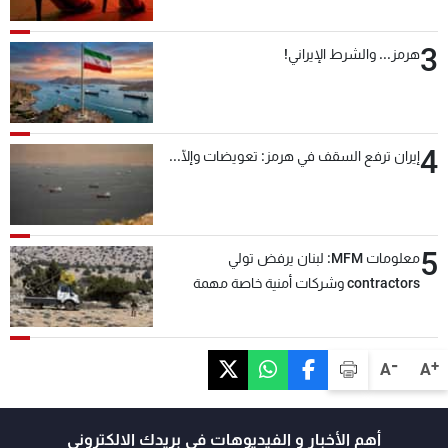
3
هرمز... والشرط الإيراني!
4
إيران ترفع السقف في هرمز: تعويضات وإلّا...
5
معلومات MFM: لبنان يرفض تولي
contractors وشركات أمنية خاصة مهمة
التحقق من نزع سلاح "حزب الله"
-
+
A
A
أهم الأخبار و الفيديوهات في بريدك الالكتروني