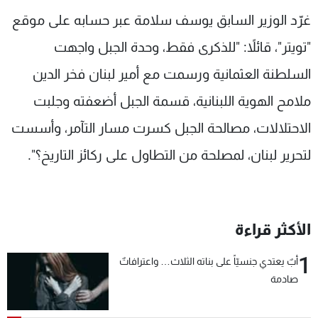
شاهد البرامج
غرّد الوزير السابق يوسف سلامة عبر حسابه على موقع
الترددات
"تويتر"، قائلاً: "للذكرى فقط، وحدة الجبل واجهت
السلطنة العثمانية ورسمت مع أمير لبنان فخر الدين
عن MTV
وظائف
الإنـتـاج
تواصل معنا
ملامح الهوية اللبنانية، قسمة الجبل أضعفته وجلبت
لاعلاناتكم
شروط الإسـتخدام
الاحتلالات، مصالحة الجبل كسرت مسار التآمر، وأسست
سياسة الخصوصية
لتحرير لبنان، لمصلحة من التطاول على ركائز التاريخ؟".
الأكثر قراءة
1
أبٌ يعتدي جنسيّاً على بناته الثلاث… واعترافاتٌ
صادمة