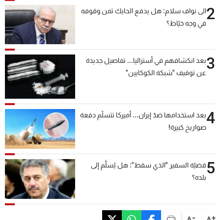
2
الى نواف سلام: هل يدفع الحايك ثمن وقوفه
في وجه خيّاط؟
3
بعد انكشافهم في أستراليا... تفاصيل جديدة
عن توقيف "شبكة الكوكايين"
4
بعد استخدامها ضدّ إيران... أميركا تتسلّم دفعة
صواريخ كبيرة!
5
قضيّة السفير "الذي سقط": هل يُسلَّم إلى
بلده؟
-
+
A
A