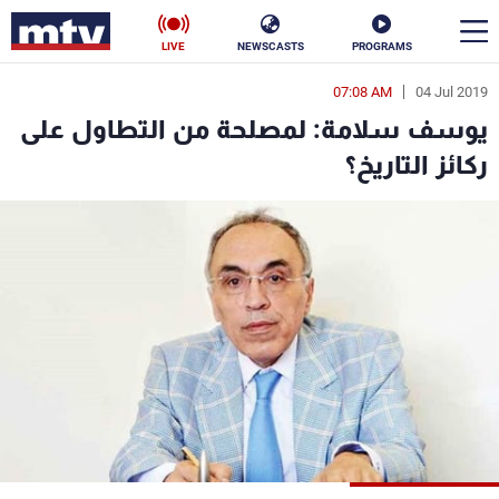
LIVE
NEWSCASTS
PROGRAMS
07:08 AM
04 Jul 2019
en
يوسف سلامة: لمصلحة من التطاول على
الأخبار
ركائز التاريخ؟
سياسة
ناس
إقتصاد
فن
منوعات
رياضة
كأس العالم
البرامج
جدول البرامج