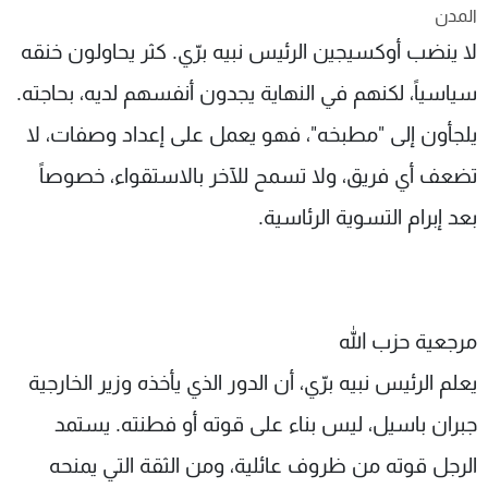
المدن
شاهد البرامج
لا ينضب أوكسيجين الرئيس نبيه برّي. كثر يحاولون خنقه
الترددات
سياسياً، لكنهم في النهاية يجدون أنفسهم لديه، بحاجته.
عن MTV
وظائف
يلجأون إلى "مطبخه"، فهو يعمل على إعداد وصفات، لا
الإنـتـاج
تواصل معنا
لاعلاناتكم
شروط الإسـتخدام
تضعف أي فريق، ولا تسمح للآخر بالاستقواء، خصوصاً
سياسة الخصوصية
بعد إبرام التسوية الرئاسية.
مرجعية حزب الله
يعلم الرئيس نبيه برّي، أن الدور الذي يأخذه وزير الخارجية
جبران باسيل، ليس بناء على قوته أو فطنته. يستمد
الرجل قوته من ظروف عائلية، ومن الثقة التي يمنحه