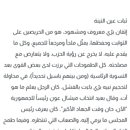
ثبات عين التينة
إتقان برّي معروف ومشهود، هو من الحريصين على
الثوابت وحفظها، يمثّل ملجأ ومرجعاً للجميع، وكل ما
يقدم عليه، لا يخرج عن رؤية الحزب، ولا يتعارض مع
مصلحته. كل الطموحات التي برزت لدى بعض القوى بعد
التسوية الرئاسية (ومن بينهم باسيل تحديداً)، في محاولة
لتحجيم نبيه برّي باءت بالفشل. كان الرجل يعلم ما هو
آت، وقال بعيد انتخاب ميشال عون رئيساً للجمهورية
"الآن، حان وقت الجهاد الأكبر". كان يعرف رئيس
المجلس ما يرمي إليه، والصعاب التي تنتظره. وفيما طمح