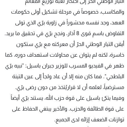
التيار الوطني الحرّ إلى احتكار لعبة توزيع المغانم
والمكاسب، خصوصاً في مرحلة تشكيل أولى حكومات
العهد، وجد نفسه محشوراً في زاوية برّي الذي تولى
التفاوض باسم قوى 8 آذار، ونجح برّي في تحقيق ما يريد.
أيقن التيار الوطني الحرّ أن معركته مع برّي ستكون
خاسرة، لكنه لم يتوان عن محاولات استهداف دوره، كما
ظهر في الفيديو المسرب للوزير جبران باسيل: "نبيه برّي
البلطجي". فما كان منه إلا أن عاد ولجأ إلى عين التينة
مسترضياً، لعلمه أن لا قراريُتخذ من دون رضى برّي.
وفيما يتكئ باسيل على قوة حزب الله، يستند برّي أيضاً
على قوة الطائفة والحزب. والأخير يبتغي الحفاظ على
توازنات الضعف إزائه لدى الجميع.