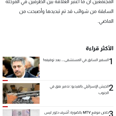
المجتمعين أن ما اعتبر العلاقة بين الطرفين في المرحلة
السابقة من شوائب قد تم تبديدها وأصبحت من
الماضي.
الأكثر قراءة
1
السفير السابق في المستشفى... بعد توقيفه!
2
الجيش الإسرائيلي بالفيديو: تدمير نفق في
الجنوب
3
خاص موقع MTV بالصّورة: أشرف دبّور ليس