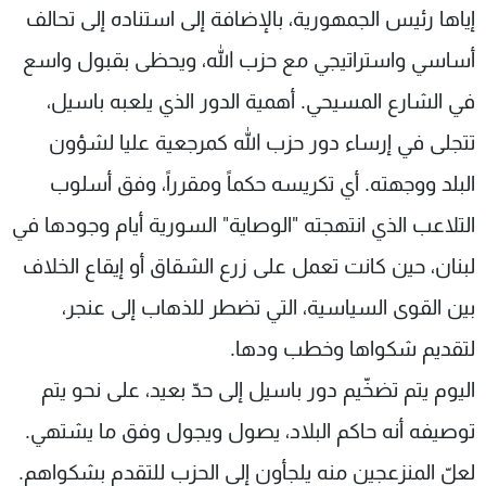
إياها رئيس الجمهورية، بالإضافة إلى استناده إلى تحالف
أساسي واستراتيجي مع حزب الله، ويحظى بقبول واسع
في الشارع المسيحي. أهمية الدور الذي يلعبه باسيل،
تتجلى في إرساء دور حزب الله كمرجعية عليا لشؤون
البلد ووجهته. أي تكريسه حكماً ومقرراً، وفق أسلوب
التلاعب الذي انتهجته "الوصاية" السورية أيام وجودها في
لبنان، حين كانت تعمل على زرع الشقاق أو إيقاع الخلاف
بين القوى السياسية، التي تضطر للذهاب إلى عنجر،
لتقديم شكواها وخطب ودها.
اليوم يتم تضخّيم دور باسيل إلى حدّ بعيد، على نحو يتم
توصيفه أنه حاكم البلاد، يصول ويجول وفق ما يشتهي.
لعلّ المنزعجين منه يلجأون إلى الحزب للتقدم بشكواهم.