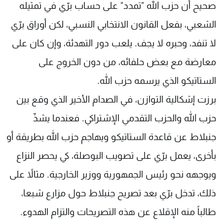
صحيح أن حزب الله "تمدد" على حساب برّي في تمثيله
الشعبي، بفعل القانون الانتخابي النسبي، لكن أوراق برّي
لا تنفد، وحبره لا يجف. يلعب دور التهدئة، وإن كان على
معارضة مع بعض حلفائه، من دون الخروج على
الستاتيكو الذي يرسمه حزب الله.
برزت إشكالية التوازن، في الصدام الأخير الذي وقع بين
حزب الله والحزب التقدمي الإشتراكي. فعندما يشذّ
جنبلاط عن قاعدة الستاتيكو ويهاجم حزب الله بطريقة أو
بأخرى، يعمل برّي على تصويب البوصلة، كي يحصر النزاع
ويوجهه نحو رئيس الجمهورية ووزير الخارجية. مثالاً على
ذلك، تدخل برّي بعد تصريح جنبلاط حول مزارع شبعا،
طالباً منه الإقلاع عن هذه التصريحات والتزام الهدوء.