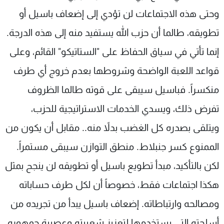
وحتى هذه الاجتماعات لن تؤدي إلى إضعاف باسيل أو
تطويقه، طالما أن حزب الله يستفيد منه إلى هذه الدرجة.
إنما تأتي في سياق الحفاظ على "الستاتيكو" القائم، وعلى
قواعد اللعبة الواضحة وشروطها بعدم خروج أي طرف
منكسراً. فباسيل سيبقى على قوته طالما الظروف
تفرض ذلك، ويسدي الخدمات الاستراتيجية للحزب،
ويتلقى بصدره كل الغضب بدلاً منه.. مقابل أن يكون من
الممنوع كسر جنبلاط. منطق التوازن سيبقى مستمراً.
لكن بالتأكيد، مبدأ تطويع باسيل أو تطويقه لن ينجح بمثل
هكذا اجتماعات فقط، خصوصاً أن لكل طرف حساباته
ومصالحه وارتباطاته. إضعاف باسيل يبدأ من تجريده من
أسلحته التي يستخدمها لتعزيز شعبيته وعصبية جمهوره،