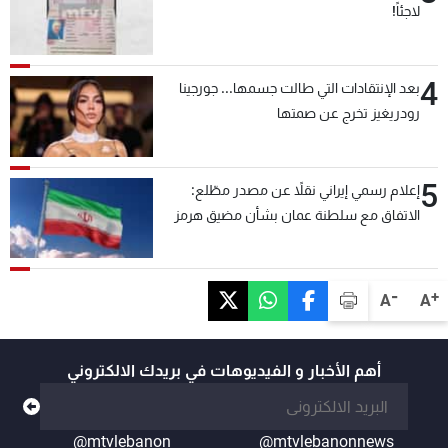
لاجئاً!
4
بعد الإنتقادات التي طالت جسمها... جورجينا
رودريغيز تخرج عن صمتها
5
إعلام رسمي إيراني نقلاً عن مصدر مطّلع:
الاتفاق مع سلطنة عمان بشأن مضيق هرمز
سيتأجل ما دامت أميركا تهدد إيران
-
+
A
A
أهم الأخبار و الفيديوهات في بريدك الالكتروني
@mtvlebanon
@mtvlebanonnews