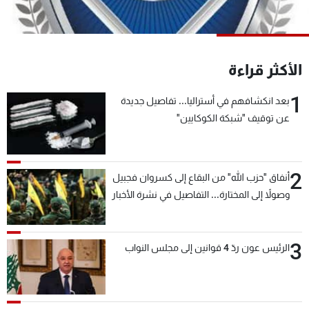
شاهد البرامج
الترددات
الأكثر قراءة
عن MTV
وظائف
الإنـتـاج
تواصل معنا
1
بعد انكشافهم في أستراليا... تفاصيل جديدة
لاعلاناتكم
شروط الإسـتخدام
عن توقيف "شبكة الكوكايين"
سياسة الخصوصية
2
أنفاق "حزب الله" من البقاع إلى كسروان فجبيل
وصولاً إلى المختارة... التفاصيل في نشرة الأخبار
بعد قليل
3
الرئيس عون ردّ 4 قوانين إلى مجلس النواب