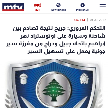
LIVE
NEWSCASTS
PROGRAMS
16:57 PM
04 Jul 2019
en
التحكم المروري: جريح نتيجة تصادم بين
الأخبار
شاحنة وسيارة على اوتوستراد نهر
ابراهيم باتجاه جبيل ودراج من مفرزة سير
سياسة
ناس
جونية يعمل على تسهيل السير
إقتصاد
فن
منوعات
رياضة
كأس العالم
البرامج
جدول البرامج