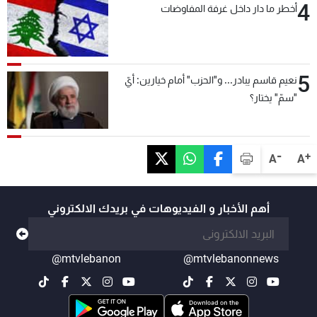
4
أخطر ما دار داخل غرفة المفاوضات
5
نعيم قاسم يبادر... و"الحزب" أمام خيارين: أيّ
"سمّ" يختار؟
-
+
A
A
أهم الأخبار و الفيديوهات في بريدك الالكتروني
@mtvlebanon
@mtvlebanonnews