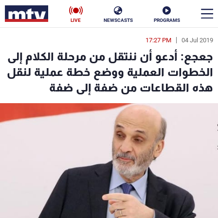
LIVE
NEWSCASTS
PROGRAMS
17:27 PM
04 Jul 2019
en
جعجع: أدعو أن ننتقل من مرحلة الكلام إلى
الأخبار
الخطوات العملية ووضع خطة عملية لنقل
هذه القطاعات من ضفة إلى ضفة
سياسة
ناس
إقتصاد
فن
منوعات
رياضة
كأس العالم
البرامج
جدول البرامج