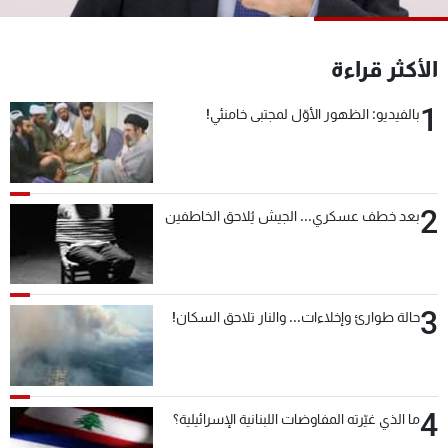
شاهد البرامج
الترددات
الأكثر قراءة
1
بالفيديو: الظهور الأوّل لمجتبى خامنئي!
عن MTV
وظائف
الإنـتـاج
تواصل معنا
لاعلاناتكم
شروط الإسـتخدام
سياسة الخصوصية
2
بعد خطف عسكري... الجيش يُلاحق الخاطفين
3
حالة طوارئ وإخلاءات... والنار تلاحق السكان!
4
ما الذي غيّرته المفاوضات اللبنانية الإسرائيلية؟