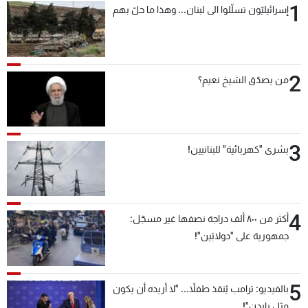
1
إسرائيليّون تسلّلوا الى لبنان... وهذا ما حلّ بهم
2
من يصدّق الشيخ نعيم؟
3
بشرى "كهربائية" للبنانيين!
4
أكثر من ٨٠٠ ألف دراجة نصفها غير مسجّل:
جمهورية على "دولابَين"!
5
بالفيديو: ترامب يُنقذ طفلاً... "لا أريده أن يكون
مثل بايدن"!