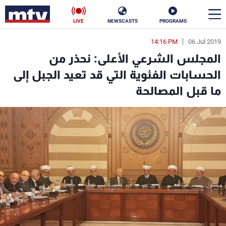
LIVE
NEWSCASTS
PROGRAMS
14:16 PM
06 Jul 2019
en
المجلس الشرعي الأعلى: نحذر من
الأخبار
الحسابات الفئوية التي قد تعيد الجبل إلى
ما قبل المصالحة
سياسة
ناس
إقتصاد
فن
منوعات
رياضة
كأس العالم
البرامج
جدول البرامج