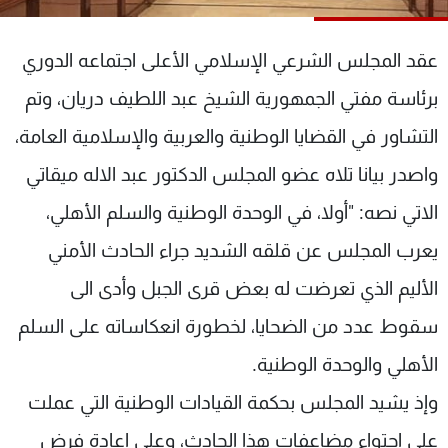
شاهد البرامج
الترددات
عقد المجلس الشرعي الإسلامي الأعلى اجتماعه الدوري
برئاسة مفتي الجمهورية الشيخ عبد اللطيف دريان، وتم
عن MTV
وظائف
التشاور في القضايا الوطنية والعربية والإسلامية العامة،
الإنـتـاج
تواصل معنا
لاعلاناتكم
شروط الإسـتخدام
واصدر بيانا تلاه عضو المجلس الدكتور عبد الاله ميقاتي
سياسة الخصوصية
الاتي نصه: "أولا، في الوحدة الوطنية والسلم الأهلي،
يعرب المجلس عن قلقه الشديد جراء الحادث الأمني
الأليم الذي تعرضت له بعض قرى الجبل وأدى الى
سقوط عدد من الضحايا، لخطورة انعكاساته على السلم
الأهلي والوحدة الوطنية.
وإذ يشيد المجلس بحكمة القيادات الوطنية التي عملت
على احتواء مضاعفات هذا الحادث، وعلى إعادة فرض