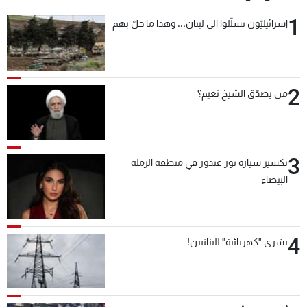
1
إسرائيليّون تسلّلوا الى لبنان... وهذا ما حلّ بهم
2
من يصدّق الشيخ نعيم؟
3
تكسير سيارة نور غندور في منطقة الرملة
البيضاء
4
بشرى "كهربائية" للبنانيين!