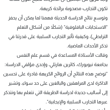
شاهد البرامج
تكون التجارب مصحوبة برائحة كريهة.
الترددات
وتوسع نتائج الدراسة الحديثة فهمنا لما يمكن أن يحفز
"الاستجابات البافلوفية" (شكلاً من أشكال التعلم
عن MTV
وظائف
الإنـتـاج
تواصل معنا
الترابطي)، وكيفية تأثير التجارب السلبية على قدرتنا في
لاعلاناتكم
شروط الإسـتخدام
سياسة الخصوصية
تذكر الأحداث الماضية.
وقالت الأستاذة المساعدة في قسم علم النفس
بجامعة نيويورك، كاثرين هارتلي، وإحدى مؤلفي الدراسة:
"توضح هذه النتائج أن الروائح الكريهة قادرة على تحسين
الذاكرة لدى المراهقين والبالغين على حد سواء، وتشير
إلى أساليب جديدة لدراسة الطريقة التي نتعلم بها ونتذكر
عبرها التجارب السلبية والإيجابية".