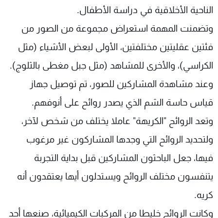
الناحية الأخلاقية في دراسة الأطفال.
وتضمنت المهمة استعراض مجموعة من الصور من
فئتين عقليتين مختلفتين، الأولى لبعض الأشياء (مثل
الكراسي)، والأخرى للمشاهد (مثل جبل مغطى بالثلوج).
وعند مشاهدة المشاركين للصور، تم توصيل جهاز
قياس حاسة الشم الذي يصدر روائح على أنوفهم.
وتعد الروائح "الكريهة" عاملا يختلف من شخص لآخر،
ولتحديد الروائح التي وجدها المشاركون غير مرغوب
فيها، جعل الباحثون المشاركين قبل بداية التجربة
يتنفسون مختلف الروائح ويستدلون أيها يعتقدون أنه
كريه.
وكانت الروائح خليطا من المركبات الكيميائية، صنعها أحد