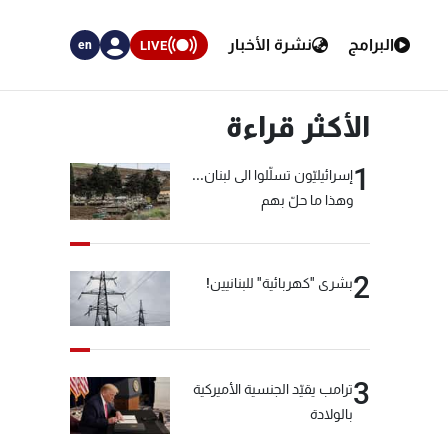
البرامج
نشرة الأخبار
LIVE
en
الأكثر قراءة
1
إسرائيليّون تسلّلوا الى لبنان...
وهذا ما حلّ بهم
2
بشرى "كهربائية" للبنانيين!
3
ترامب يقيّد الجنسية الأميركية
بالولادة