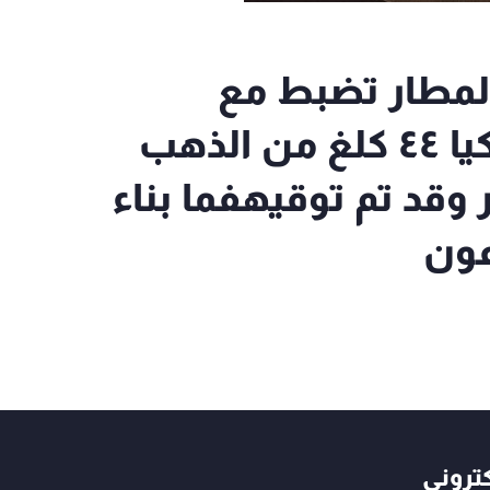
المطار تضبط مع
مسافرين قادمين من تركيا ٤٤ كلغ من الذهب
 وقد تم توقيهفما بناء
عون
كتروني