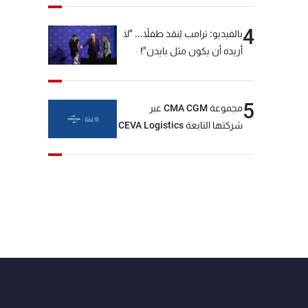
4
بالفيديو: ترامب يُنقذ طفلاً... "لا
أريده أن يكون مثل بايدن"!
5
مجموعة CMA CGM عبر
شركتها التابعة CEVA Logistics
تُنجز الاستحواذ على مجموعة
فتّال