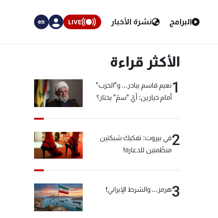
البرامج
نشرة الأخبار
LIVE
en
الأكثر قراءة
1
نعيم قاسم يبادر... و"الحزب"
أمام خيارين: أيّ "سمّ" يختار؟
2
في بيروت: تفكيك شبكتين
منظّمتين للدعارة!
3
هرمز... والشرط الإيراني!