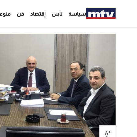
سياسة
ناس
إقتصاد
فن
منوع
+
A