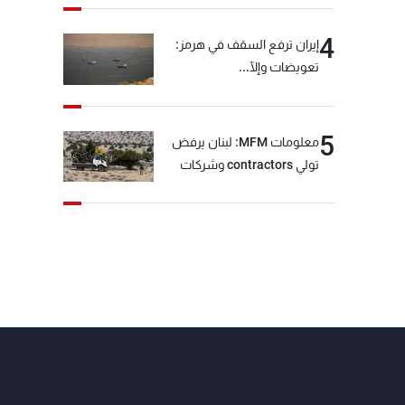
4
إيران ترفع السقف في هرمز:
تعويضات وإلّا...
5
معلومات MFM: لبنان يرفض
تولي contractors وشركات
أمنية خاصة مهمة التحقق من
نزع سلاح "حزب الله"