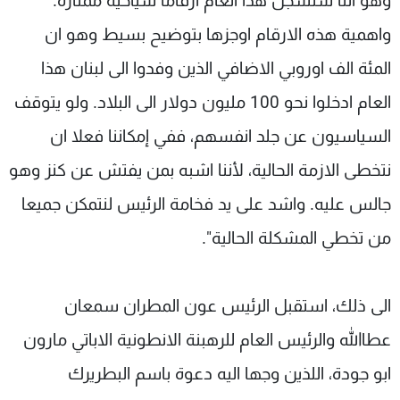
وهو أننا سنسجل هذا العام ارقاما سياحية ممتازة.
واهمية هذه الارقام اوجزها بتوضيح بسيط وهو ان
المئة الف اوروبي الاضافي الذين وفدوا الى لبنان هذا
العام ادخلوا نحو 100 مليون دولار الى البلاد. ولو يتوقف
السياسيون عن جلد انفسهم، ففي إمكاننا فعلا ان
نتخطى الازمة الحالية، لأننا اشبه بمن يفتش عن كنز وهو
جالس عليه. واشد على يد فخامة الرئيس لنتمكن جميعا
من تخطي المشكلة الحالية".
الى ذلك، استقبل الرئيس عون المطران سمعان
عطاالله والرئيس العام للرهبنة الانطونية الاباتي مارون
ابو جودة، اللذين وجها اليه دعوة باسم البطريرك