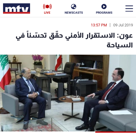
LIVE
NEWSCASTS
PROGRAMS
13:57 PM
09 Jul 2019
en
عون: الاستقرار الأمني حقّق تحسّناً في
الأخبار
السياحة
سياسة
ناس
إقتصاد
فن
منوعات
رياضة
كأس العالم
البرامج
جدول البرامج