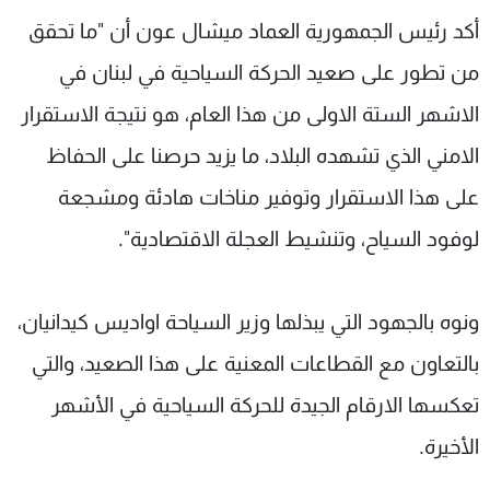
شاهد البرامج
أكد رئيس الجمهورية العماد ميشال عون أن "ما تحقق
الترددات
من تطور على صعيد الحركة السياحية في لبنان في
الاشهر الستة الاولى من هذا العام، هو نتيجة الاستقرار
عن MTV
وظائف
الإنـتـاج
تواصل معنا
الامني الذي تشهده البلاد، ما يزيد حرصنا على الحفاظ
لاعلاناتكم
شروط الإسـتخدام
على هذا الاستقرار وتوفير مناخات هادئة ومشجعة
سياسة الخصوصية
لوفود السياح، وتنشيط العجلة الاقتصادية".
ونوه بالجهود التي يبذلها وزير السياحة اواديس كيدانيان،
بالتعاون مع القطاعات المعنية على هذا الصعيد، والتي
تعكسها الارقام الجيدة للحركة السياحية في الأشهر
الأخيرة.