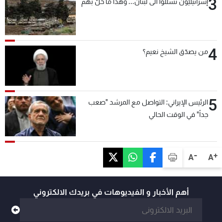
3
إسرائيليّون تسلّلوا الى لبنان... وهذا ما حلّ بهم
4
من يصدّق الشيخ نعيم؟
5
الرئيس الإيراني: التواصل مع المرشد "صعب
جداً" في الوقت الحالي
-
+
A
A
أهم الأخبار و الفيديوهات في بريدك الالكتروني