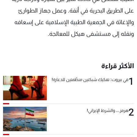
شاهد البرامج
على الطريق البحرية في أنفة. وعمل جهاز الطوارئ
الترددات
والإغاثة في الجمعية الطبية الإسلامية على إسعافه
ونقله إلى مستشفى هيكل للمعالجة.
عن MTV
وظائف
الإنـتـاج
تواصل معنا
لاعلاناتكم
شروط الإسـتخدام
سياسة الخصوصية
الأكثر قراءة
1
في بيروت: تفكيك شبكتين منظّمتين للدعارة!
2
هرمز... والشرط الإيراني!