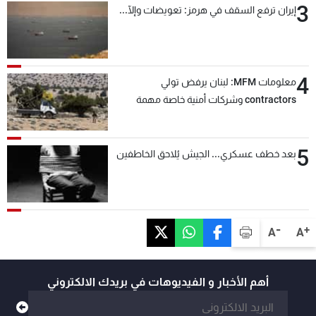
3
إيران ترفع السقف في هرمز: تعويضات وإلّا...
4
معلومات MFM: لبنان يرفض تولي
contractors وشركات أمنية خاصة مهمة
التحقق من نزع سلاح "حزب الله"
5
بعد خطف عسكري... الجيش يُلاحق الخاطفين
-
+
A
A
أهم الأخبار و الفيديوهات في بريدك الالكتروني