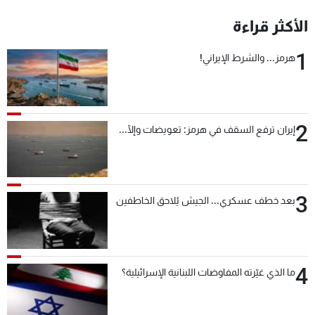
شاهد البرامج
الأكثر قراءة
الترددات
1
هرمز... والشرط الإيراني!
عن MTV
وظائف
الإنـتـاج
تواصل معنا
لاعلاناتكم
شروط الإسـتخدام
سياسة الخصوصية
2
إيران ترفع السقف في هرمز: تعويضات وإلّا...
3
بعد خطف عسكري... الجيش يُلاحق الخاطفين
4
ما الذي غيّرته المفاوضات اللبنانية الإسرائيلية؟