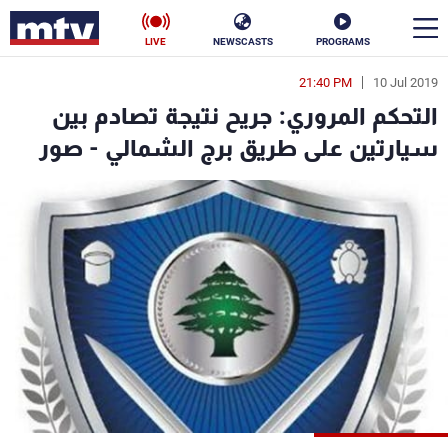
LIVE
NEWSCASTS
PROGRAMS
21:40 PM
10 Jul 2019
en
التحكم المروري: جريح نتيجة تصادم بين
الأخبار
سيارتين على طريق برج الشمالي - صور
سياسة
ناس
إقتصاد
فن
منوعات
رياضة
كأس العالم
البرامج
جدول البرامج