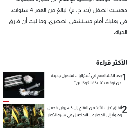
شاهد البرامج
دهست الطفل (ت. ح. م) البالغ من العمر 4 سنوات،
الترددات
في بعلبك أمام مستشفى الططري، وما لبث أن فارق
الحياة.
عن MTV
وظائف
الإنـتـاج
تواصل معنا
لاعلاناتكم
شروط الإسـتخدام
سياسة الخصوصية
الأكثر قراءة
1
بعد انكشافهم في أستراليا... تفاصيل جديدة
عن توقيف "شبكة الكوكايين"
2
أنفاق "حزب الله" من البقاع إلى كسروان فجبيل
وصولاً إلى المختارة... التفاصيل في نشرة الأخبار
بعد قليل