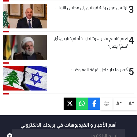
3
الرئيس عون ردّ 4 قوانين إلى مجلس النواب
4
نعيم قاسم يبادر... و"الحزب" أمام خيارين: أيّ
"سمّ" يختار؟
5
أخطر ما دار داخل غرفة المفاوضات
-
+
A
A
أهم الأخبار و الفيديوهات في بريدك الالكتروني