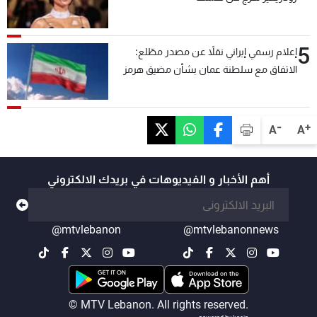
5
إعلام رسمي إيراني نقلاً عن مصدر مطّلع:
الاتفاق مع سلطنة عمان بشأن مضيق هرمز
سيتأجل ما دامت أميركا تهدد إيران
-
+
A
A
أهم الأخبار و الفيديوهات في بريدك الالكتروني
@mtvlebanon
@mtvlebanonnews
© MTV Lebanon. All rights reserved.