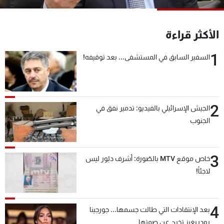
شاهد البرامج
الترددات
الأكثر قراءة
1
السفير السابق في المستشفى... بعد توقيفه!
عن MTV
وظائف
الإنـتـاج
تواصل معنا
لاعلاناتكم
شروط الإسـتخدام
سياسة الخصوصية
2
الجيش الإسرائيلي بالفيديو: تدمير نفق في
الجنوب
3
خاص موقع MTV بالصّورة: أشرف دبّور ليس
لاجئاً!
4
بعد الإنتقادات التي طالت جسمها... جورجينا
رودريغيز تخرج عن صمتها