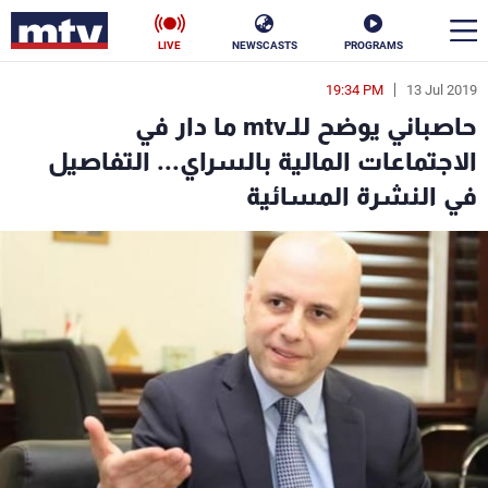
LIVE
NEWSCASTS
PROGRAMS
19:34 PM
13 Jul 2019
en
حاصباني يوضح للـmtv ما دار في
الأخبار
الاجتماعات المالية بالسراي... التفاصيل
في النشرة المسائية
سياسة
ناس
إقتصاد
فن
منوعات
رياضة
كأس العالم
البرامج
جدول البرامج