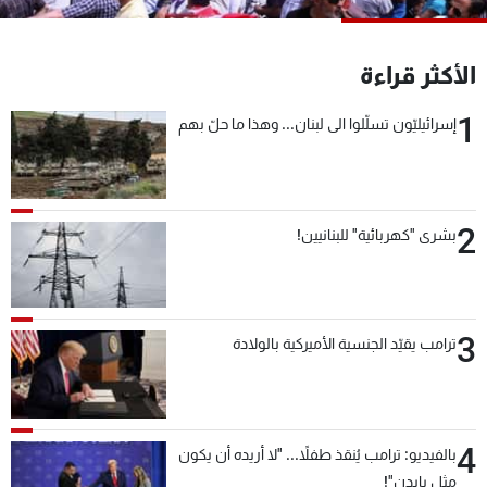
شاهد البرامج
الترددات
الأكثر قراءة
1
إسرائيليّون تسلّلوا الى لبنان... وهذا ما حلّ بهم
عن MTV
وظائف
الإنـتـاج
تواصل معنا
لاعلاناتكم
شروط الإسـتخدام
سياسة الخصوصية
2
بشرى "كهربائية" للبنانيين!
3
ترامب يقيّد الجنسية الأميركية بالولادة
4
بالفيديو: ترامب يُنقذ طفلاً... "لا أريده أن يكون
مثل بايدن"!