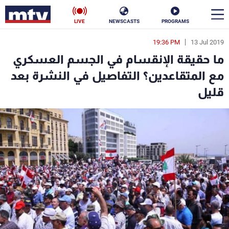
LIVE
NEWSCASTS
PROGRAMS
19:36 PM
13 Jul 2019
en
ما حقيقة الإنقسام في الجسم العسكري
الأخبار
مع المتقاعدين؟ التفاصيل في النشرة بعد
قليل
سياسة
ناس
إقتصاد
فن
منوعات
رياضة
كأس العالم
البرامج
جدول البرامج