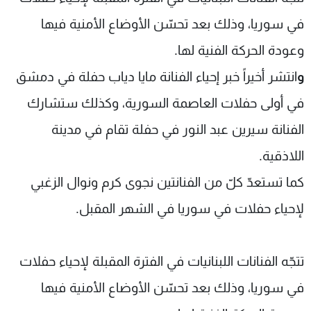
شاهد البرامج
في سوريا، وذلك بعد تحسّن الأوضاع الأمنية فيها
الترددات
وعودة الحركة الفنية لها.
و
انتشر أخيراً خبر إحياء الفنانة
مايا دياب
حفلة في دمشق
عن MTV
وظائف
الإنـتـاج
تواصل معنا
في أولى حفلات العاصمة السورية، وكذلك ستشارك
لاعلاناتكم
شروط الإسـتخدام
سياسة الخصوصية
الفنانة
سيرين عبد النور
في حفلة تقام في مدينة
اللاذقية
.
كما تستعدّ كلّ من الفنانتين نجوى كرم ونوال الزغبي
لإحياء حفلات في سوريا في الشهر المقبل.
ت
تجّه الفنانات اللبنانيات في الفترة المقبلة لإحياء حفلات
في سوريا، وذلك بعد تحسّن الأوضاع الأمنية فيها