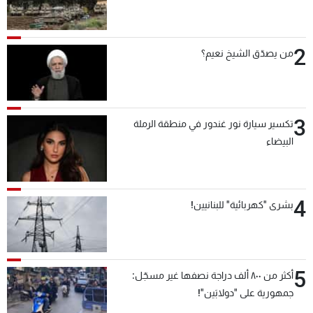
2
من يصدّق الشيخ نعيم؟
3
تكسير سيارة نور غندور في منطقة الرملة
البيضاء
4
بشرى "كهربائية" للبنانيين!
5
أكثر من ٨٠٠ ألف دراجة نصفها غير مسجّل:
جمهورية على "دولابَين"!