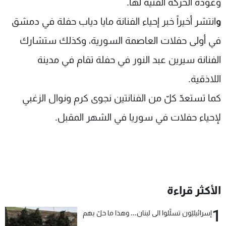
وعودة الحركة الفنية لها.
و
انتشر أخيراً خبر إحياء الفنانة
مايا دياب
حفلة في دمشق
في أولى حفلات العاصمة السورية، وكذلك ستشارك
الفنانة
سيرين عبد النور
في حفلة تقام في مدينة
اللاذقية
.
كما تستعدّ كلّ من الفنانتين نجوى كرم ونوال الزغبي
لإحياء حفلات في سوريا في الشهر المقبل.
الأكثر قراءة
1
إسرائيليّون تسلّلوا الى لبنان... وهذا ما حلّ بهم