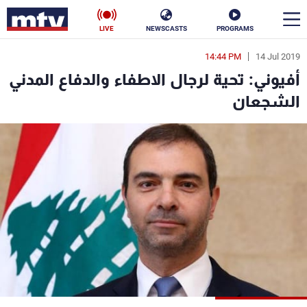
LIVE
NEWSCASTS
PROGRAMS
14:44 PM
14 Jul 2019
en
أفيوني: تحية لرجال الاطفاء والدفاع المدني
الأخبار
الشجعان
سياسة
ناس
إقتصاد
فن
منوعات
رياضة
كأس العالم
البرامج
جدول البرامج