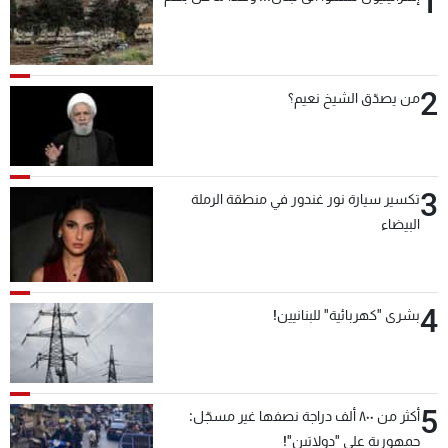
1
2
من يصدّق الشيخ نعيم؟
3
تكسير سيارة نور غندور في منطقة الرملة
البيضاء
4
بشرى "كهربائية" للبنانيين!
5
أكثر من ٨٠٠ ألف دراجة نصفها غير مسجّل:
جمهورية على "دولابَين"!