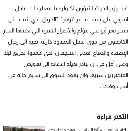
شاهد البرامج
غرد وزير الدولة لشؤون تكنولوجيا المعلومات عادل
الترددات
افيوني على صفحته عبر "تويتر": "الحريق الذي شب على
جسر نهر أبو علي مؤلم والأضرار الكبيرة التي تكبدها التجار
عن MTV
وظائف
الإنـتـاج
تواصل معنا
الكادحون من ذوي الدخل المحدود كارثة. تحية الى رجال
لاعلاناتكم
شروط الإسـتخدام
الإطفاء والدفاع المدني الشجعان الذي اخمدوا الحريق ليلا
سياسة الخصوصية
وعلى أمل في ان تبادر هيئة الاغاثة الى تعويض
المتضررين سريعا وان يعود السوق الى سابق حاله في
أسرع وقت".
الأكثر قراءة
إسرائيليّون تسلّلوا الى لبنان... وهذا ما حلّ بهم