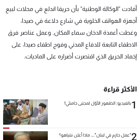
شاهد البرامج
أفادت "الوكالة الوطنية" بأن حريقا اندلع في محلات لبيع
الترددات
أجهزة الهواتف الخلوية في شارع دلاعة في صيدا،
وغطت أعمدة الدخان سماء المكان. وعمل عناصر فرق
عن MTV
وظائف
الإنـتـاج
تواصل معنا
الاطفاء التابعة للدفاع المدني وفوج اطفاء صيدا، على
لاعلاناتكم
شروط الإسـتخدام
إخماد الحريق الذي اقتصرت أضراره على الماديات.
سياسة الخصوصية
الأكثر قراءة
1
بالفيديو: الظهور الأوّل لمجتبى خامنئي!
2
"عمل حازم في لبنان"... ماذا أعلن نتنياهو؟