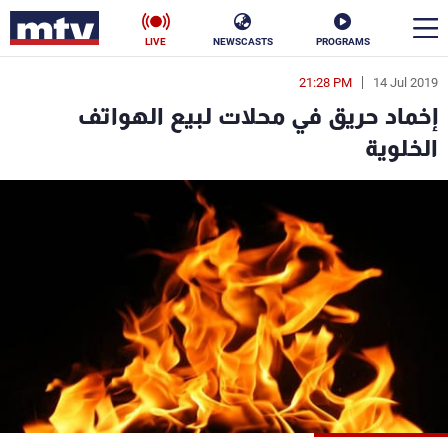
LIVE
NEWSCASTS
PROGRAMS
21:28 PM
14 Jul 2019
en
إخماد حريق في محلات لبيع الهواتف
الأخبار
الخلوية
سياسة
ناس
إقتصاد
فن
منوعات
رياضة
كأس العالم
البرامج
جدول البرامج