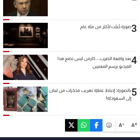
3
صورة خُبئت لأكثر من مئة عام
4
بعد واقعة الضرب... كارمن لبس تضع هذا
الفيديو برسم المعنيين
5
بالصورة: إحباط عمليّة تهريب مخدّرات من لبنان
إلى السعوديّة!
-
+
A
A