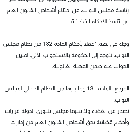
شاهد البرامج
رئاسة مجلس النواب، عن امتناع أشخاص القانون العام
الترددات
عن تنفيذ الأحكام القضائية.
عن MTV
وظائف
الإنـتـاج
تواصل معنا
وجاء في نصه: "عملا بأحكام المادة 132 من نظام مجلس
لاعلاناتكم
شروط الإسـتخدام
سياسة الخصوصية
النواب، نتوجه إلى الحكومة بالاستجواب الآتي، آملين
الجواب عنه ضمن المهلة القانونية.
المرجع: المادة 131 وما يليها من النظام الداخلي لمجلس
النواب.
تصدر عن القضاء ولا سيما مجلس شورى الدولة قرارات
وأحكام قضائية بحق أشخاص القانون العام من إدارات