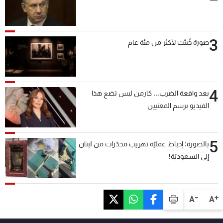
3
صورة خُبئت لأكثر من مئة عام
4
بعد واقعة الضرب... كارمن لبس تضع هذا
الفيديو برسم المعنيين
5
بالصورة: إحباط عمليّة تهريب مخدّرات من لبنان
إلى السعوديّة!
-
+
A
A