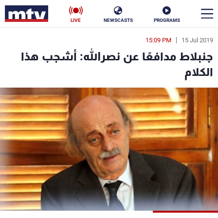
LIVE
NEWSCASTS
PROGRAMS
15:09 PM
15 Jul 2019
en
جنبلاط مدافعًا عن نصرالله: أشجب هذا
الأخبار
الكلام
سياسة
ناس
إقتصاد
فن
منوعات
رياضة
كأس العالم
البرامج
جدول البرامج