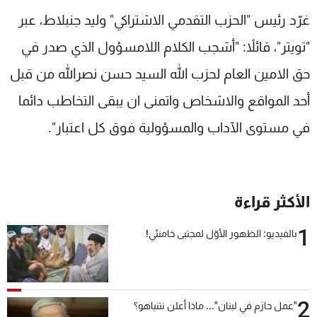
شاهد البرامج
غرّد رئيس "الحزب التقدمي الاشتراكي" وليد جنبلاط، عبر
الترددات
"تويتر"، قائلاً: "أشجب الكلام اللامسؤول الذي صدر في
حق الامين العام لحزب الله السيد حسن نصرالله من قبل
عن MTV
وظائف
الإنـتـاج
تواصل معنا
أحد المواقع والاشخاص واتمنى ان يبقى التخاطب دائما
لاعلاناتكم
شروط الإسـتخدام
في مستوى الآداب والمسؤولية فوق كل اعتبار".
سياسة الخصوصية
الأكثر قراءة
1
بالفيديو: الظهور الأوّل لمجتبى خامنئي!
2
"عمل حازم في لبنان"... ماذا أعلن نتنياهو؟