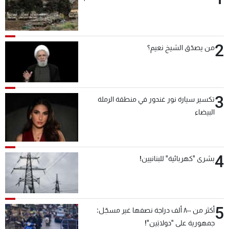
2
من يصدّق الشيخ نعيم؟
3
تكسير سيارة نور غندور في منطقة الرملة
البيضاء
4
بشرى "كهربائية" للبنانيين!
5
أكثر من ٨٠٠ ألف دراجة نصفها غير مسجّل:
جمهورية على "دولابَين"!