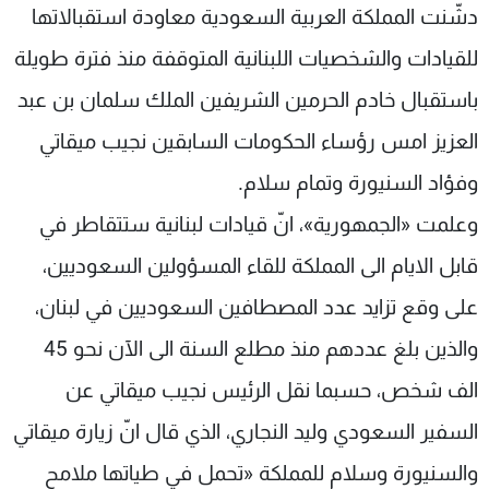
دشّنت المملكة العربية السعودية معاودة استقبالاتها
شاهد البرامج
الترددات
للقيادات والشخصيات اللبنانية المتوقفة منذ فترة طويلة
باستقبال خادم الحرمين الشريفين الملك سلمان بن عبد
عن MTV
وظائف
العزيز امس رؤساء الحكومات السابقين نجيب ميقاتي
الإنـتـاج
تواصل معنا
لاعلاناتكم
شروط الإسـتخدام
وفؤاد السنيورة وتمام سلام.
سياسة الخصوصية
وعلمت «الجمهورية»، انّ قيادات لبنانية ستتقاطر في
قابل الايام الى المملكة للقاء المسؤولين السعوديين،
على وقع تزايد عدد المصطافين السعوديين في لبنان،
والذين بلغ عددهم منذ مطلع السنة الى الآن نحو 45
الف شخص، حسبما نقل الرئيس نجيب ميقاتي عن
السفير السعودي وليد النجاري، الذي قال انّ زيارة ميقاتي
والسنيورة وسلام للمملكة «تحمل في طياتها ملامح