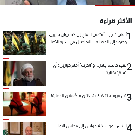
شاهد البرامج
الترددات
الأكثر قراءة
1
أنفاق "حزب الله" من البقاع إلى كسروان فجبيل
عن MTV
وظائف
الإنـتـاج
تواصل معنا
وصولاً إلى المختارة... التفاصيل في نشرة الأخبار
لاعلاناتكم
شروط الإسـتخدام
بعد قليل
سياسة الخصوصية
2
نعيم قاسم يبادر... و"الحزب" أمام خيارين: أيّ
"سمّ" يختار؟
3
في بيروت: تفكيك شبكتين منظّمتين للدعارة!
4
الرئيس عون ردّ 4 قوانين إلى مجلس النواب