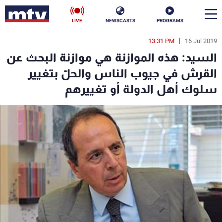
LIVE
NEWSCASTS
PROGRAMS
13:31 PM
16 Jul 2019
en
السيد: هذه الموازنة هي موازنة البحث عن
الأخبار
القرش في جيوب الناس والحلّ بتغيير
سلوك أهل الدولة أو تغييرهم
سياسة
ناس
إقتصاد
فن
منوعات
رياضة
كأس العالم
البرامج
جدول البرامج