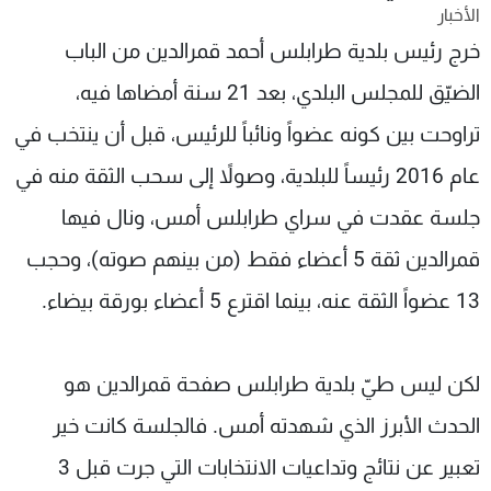
الأخبار
شاهد البرامج
خرج رئيس بلدية طرابلس أحمد قمرالدين من الباب
الترددات
الضيّق للمجلس البلدي، بعد 21 سنة أمضاها فيه،
عن MTV
وظائف
تراوحت بين كونه عضواً ونائباً للرئيس، قبل أن ينتخب في
الإنـتـاج
تواصل معنا
لاعلاناتكم
شروط الإسـتخدام
عام 2016 رئيساً للبلدية، وصولاً إلى سحب الثقة منه في
سياسة الخصوصية
جلسة عقدت في سراي طرابلس أمس، ونال فيها
قمرالدين ثقة 5 أعضاء فقط (من بينهم صوته)، وحجب
13 عضواً الثقة عنه، بينما اقترع 5 أعضاء بورقة بيضاء.
لكن ليس طيّ بلدية طرابلس صفحة قمرالدين هو
الحدث الأبرز الذي شهدته أمس. فالجلسة كانت خير
تعبير عن نتائج وتداعيات الانتخابات التي جرت قبل 3