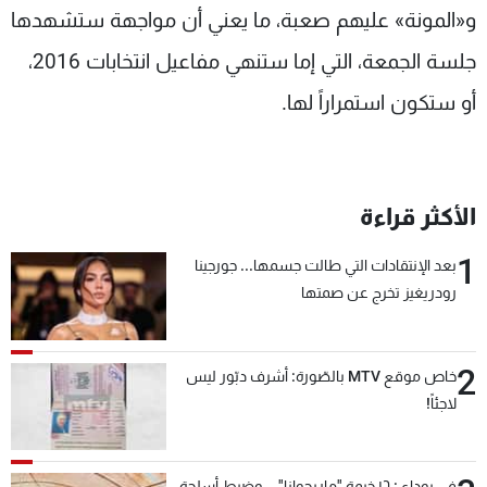
و«المونة» عليهم صعبة، ما يعني أن مواجهة ستشهدها
جلسة الجمعة، التي إما ستنهي مفاعيل انتخابات 2016،
أو ستكون استمراراً لها.
الأكثر قراءة
1
بعد الإنتقادات التي طالت جسمها... جورجينا
رودريغيز تخرج عن صمتها
2
خاص موقع MTV بالصّورة: أشرف دبّور ليس
لاجئاً!
في بوداي: ١٦ خيمة "ماريجوانا"... وضبط أسلحة