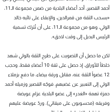
أحمد القصير، أحد أعضاء البلدية من ضمن مجموعة الـ11،
«بسحب الثقة من قمرالدين، والإبقاء على نائبه خالد
الولي، وهو من مجموعة الـ11، على أن تُترك تسمية
الرئيس البديل إلى وقت لاحق».
لكن ما حصل أن التصويت على طرح الثقة بالولي شهد
خلطاً للأوراق، إذ حصل على ثقة 10 أعضاء فقط، وحجب
12 عضواً الثقة عنه، مقابل ورقة بيضاء، ما دفع بزملاء
الولي إلى التعبير عن غضبهم، فوجّه القصير وزميله أحمد
حمزة تهمة «الغدر» إلى عضو البلدية عزام عويضة
وفريقه (محسوبون على ميقاتي). وردّ عويضة عليهم