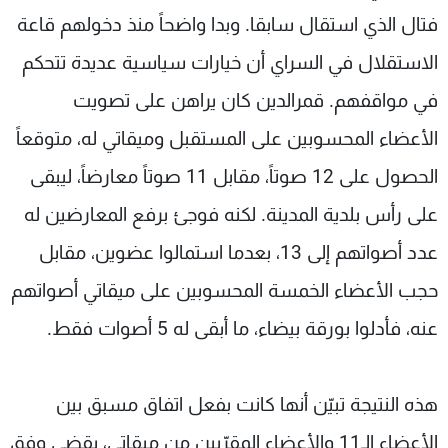
فتال الذي استقال سابقا. وبدا واضحاً منذ دخولهم قاعة
الاستقلال في السراي أن خيارات سياسية عديدة تتحكم
في مواقفهم. قمرالدين كان يراهن على تصويت
الأعضاء المحسوبين على المستقبل وميقاتي له، متوقعاً
الحصول على 12 صوتاً، مقابل 11 صوتاً معارضاً، ليبقى
على رأس بلدية المدينة. لكنه فوجئ برفع المعارضين له
عدد أصواتهم إلى 13، بعدما استمالوا عضوين، مقابل
حجب الأعضاء الخمسة المحسوبين على ميقاتي أصواتهم
عنه، فأدلوا بورقة بيضاء، ما أبقى له 5 أصوات فقط.
هذه النتيجة تبيّن أنها كانت بفعل اتفاق مسبق بين
الأعضاء الـ11 والأعضاء المقرّبين من ميقاتي، يقضي وفق