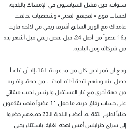
سنوات، حين فشل السياسيون في الإمساك بالبلدية،
لحساب قوى «المجتمع المدني» وشخصيات تحالفت
عامذاك مع الوزير السابق أشرف ريفي في لائحة فازت
بـ16 عضواً من أصل 24، قبل نفض ريفي قبل أشهر يده
من شركائه ومن البلدية.
ومع أن قمرالدين كان من مجموعة الـ16، إلا أن تباعداً
حصل بينه وبينهم نتيجة أدائه المخيّب من جهة، وتقاربه
من جهة أخرى مع تيار المستقبل والرئيس نجيب ميقاتي
على حساب رفاق دربه، ما جعل 11 عضواً منهم يقدّمون
طلباً لطرح الثقة به. أعضاء البلدية الـ23 جميعهم حضروا
إلى سراي طرابلس أمس لهذه الغاية، باستثناء يحيى