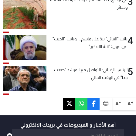
3
وذخائر
4
نائب "الثنائي" يردّ على قاسم... ونائب "الحزب"
عن عون: "انشالله خير"
5
الرئيس الإيراني: التواصل مع المرشد "صعب
جداً" في الوقت الحالي
-
+
A
A
أهم الأخبار و الفيديوهات في بريدك الالكتروني