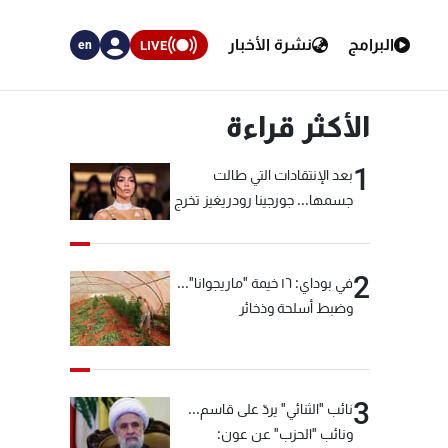
البرامج
نشرة الأخبار
LIVE
en
الأكثر قراءة
1
بعد الإنتقادات التي طالت
جسمها... جورجينا رودريغيز تخرج
عن صمتها
2
في بوداي: ١٦ خيمة "ماريجوانا"...
وضبط أسلحة وذخائر
3
نائب "الثنائي" يردّ على قاسم...
ونائب "الحزب" عن عون: