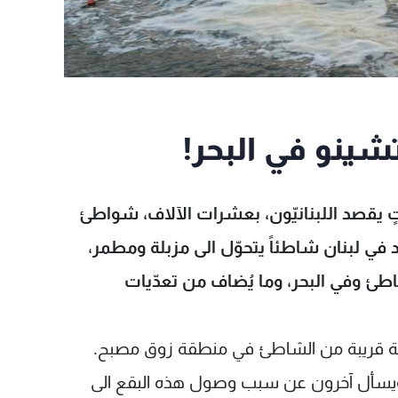
شينو في البحر!
ٍ يقصد اللبنانيّون، بعشرات الآلاف، شواطئ
في لبنان شاطئاً يتحوّل الى مزبلة ومطمر،
طئ وفي البحر، وما يُضاف من تعدّيات
سافة قريبة من الشاطئ في منطقة زوق مصبح.
، ويسأل آخرون عن سبب وصول هذه البقع الى