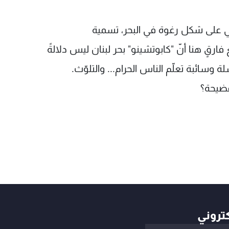
هي على شكل رغوة في البحر، تسمية
 فارقٍ هنا أنّ "كابوتشينو" بحر لبنان ليس دلالةً
 وسائبة تعلّم الناس الحرام... والتلوّث.
فضيحة؟
كتروني