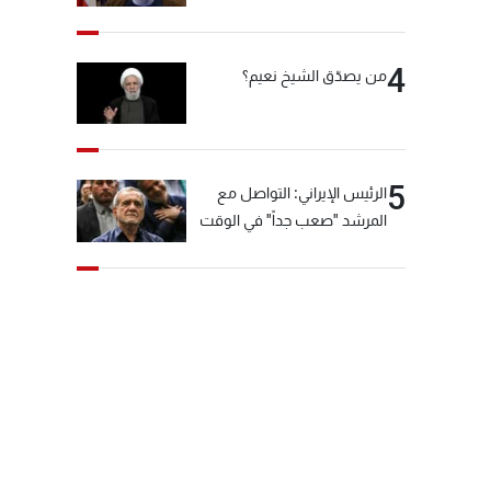
"انشالله خير"
4
من يصدّق الشيخ نعيم؟
5
الرئيس الإيراني: التواصل مع
المرشد "صعب جداً" في الوقت
الحالي