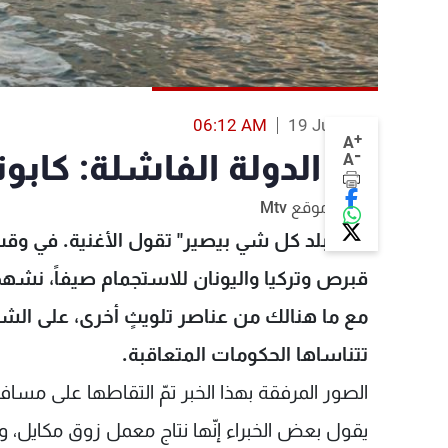
06:12 AM
19 Jul 2019
+
A
-
في الدولة الفاشلة: كابوت
A
خاص موقع Mtv
"بهالبلد كل شي بيصير" تقول الأغنية. في وقت
قبرص وتركيا واليونان للاستجمام صيفاً، نشهد 
مع ما هنالك من عناصر تلويثٍ أخرى، على الشا
تتناساها الحكومات المتعاقبة.
الصور المرفقة بهذا الخبر تمّ التقاطها على م
يقول بعض الخبراء إنّها نتاج معمل زوق مكايل