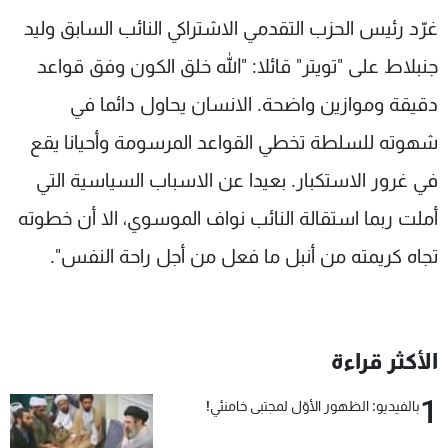
شاهد البرامج
غرّد رئيس الحزب التقدمي الاشتراكي النائب السابق وليد
الترددات
جنبلاط على "تويتر" قائلا: "الله خلق الكون وفق قواعد
دقيقة وموازين واضحة. الانسان يحاول دائما في
عن MTV
وظائف
الإنـتـاج
تواصل معنا
شهوته للسلطة تخطي القواعد المرسومة وأحيانا يقع
لاعلاناتكم
شروط الإسـتخدام
في غرور الاستكبار. بعيدا عن الاسباب السياسية التي
سياسة الخصوصية
أملت ربما استقالة النائب نواف الموسوي، الا أن خطوته
تجاه كريمته من أنبل ما فعل من أجل راحة النفس".
الأكثر قراءة
1
بالفيديو: الظهور الأوّل لمجتبى خامنئي!