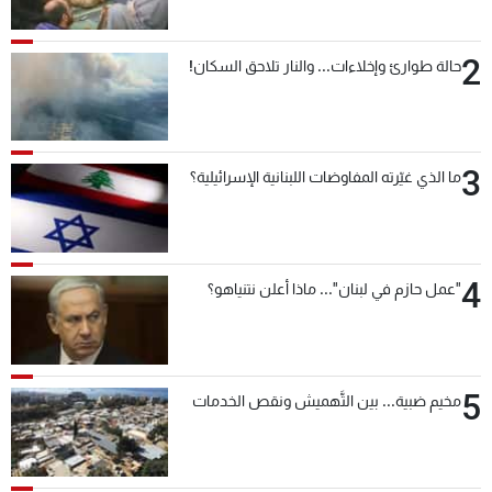
2
حالة طوارئ وإخلاءات... والنار تلاحق السكان!
3
ما الذي غيّرته المفاوضات اللبنانية الإسرائيلية؟
4
"عمل حازم في لبنان"... ماذا أعلن نتنياهو؟
5
مخيم ضبية... بين التَّهميش ونقص الخدمات