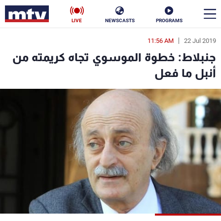
LIVE
NEWSCASTS
PROGRAMS
11:56 AM
22 Jul 2019
en
جنبلاط: خطوة الموسوي تجاه كريمته من
الأخبار
أنبل ما فعل
سياسة
ناس
إقتصاد
فن
منوعات
رياضة
كأس العالم
البرامج
جدول البرامج