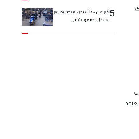
ك
5
أكثر من ٨٠٠ ألف دراجة نصفها غير
مسجّل: جمهورية على
"دولابَين"!
ى
يعتمد