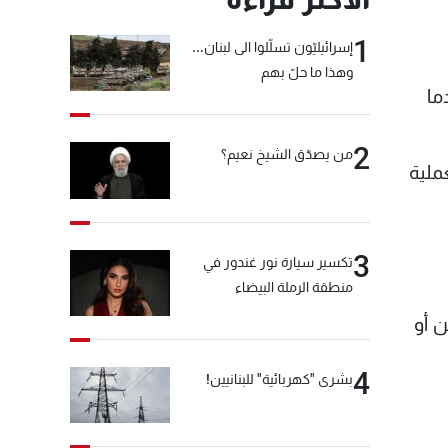
1
إسرائيليّون تسلّلوا الى لبنان...
وهذا ما حلّ بهم
ما
2
من يصدّق الشيخ نعيم؟
ملية
3
تكسير سيارة نور غندور في
منطقة الرملة البيضاء
 أو
4
بشرى "كهربائية" للبنانيين!