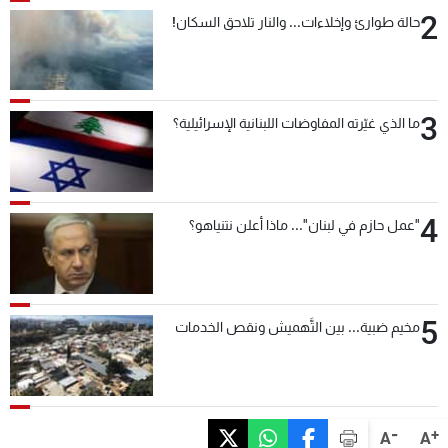
2
حالة طوارئ وإخلاءات... والنار تلاحق السكان!
3
ما الذي غيّرته المفاوضات اللبنانية الإسرائيلية؟
4
"عمل حازم في لبنان"... ماذا أعلن نتنياهو؟
5
مخيم ضبية... بين التَّهميش ونقص الخدمات
-
+
A
A