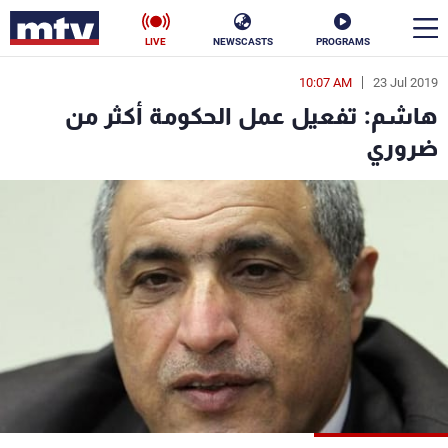
LIVE
NEWSCASTS
PROGRAMS
10:07 AM
23 Jul 2019
en
هاشم: تفعيل عمل الحكومة أكثر من
الأخبار
ضروري
سياسة
ناس
إقتصاد
فن
منوعات
رياضة
كأس العالم
البرامج
جدول البرامج