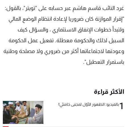
شاهد البرامج
غرد النائب قاسم هاشم عبر حسابه على "تويتر"، بالقول:
الترددات
"إقرار الموازنة كان ضروريا لإعادة انتظام الوضع المالي
ولتبدأ خطوات الإنفاق الاستثماري ، والسؤال كيف
عن MTV
وظائف
الإنـتـاج
تواصل معنا
السبيل لذلك والحكومة معطلة. تفعيل عمل الحكومة
لاعلاناتكم
شروط الإسـتخدام
وعودتها لاجتماعاتها أكثر من ضروري ولا مصلحة وطنية
سياسة الخصوصية
باستمرار التعطيل".
الأكثر قراءة
1
بالفيديو: الظهور الأوّل لمجتبى خامنئي!