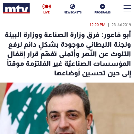
LIVE
NEWSCASTS
PROGRAMS
12:20 PM
23 Jul 2019
en
أبو فاعور: فرق وزارة الصناعة ووزارة البيئة
الأخبار
ولجنة الليطاني موجودة بشكلٍ دائم لرفع
التلوث عن النّهر وأتمنى تفهّم قرار إقفال
سياسة
ناس
المؤسسات الصناعيّة غير المُلتزمة موقتاً
إقتصاد
فن
إلى حين تحسين أوضاعها
منوعات
رياضة
كأس العالم
البرامج
جدول البرامج