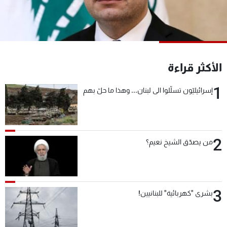
شاهد البرامج
الترددات
عن MTV
وظائف
الأكثر قراءة
الإنـتـاج
تواصل معنا
لاعلاناتكم
شروط الإسـتخدام
1
سياسة الخصوصية
إسرائيليّون تسلّلوا الى لبنان... وهذا ما حلّ بهم
2
من يصدّق الشيخ نعيم؟
3
بشرى "كهربائية" للبنانيين!