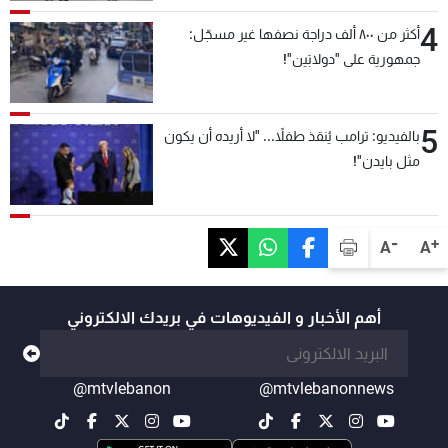
4
أكثر من ٨٠٠ ألف دراجة نصفها غير مسجّل:
جمهورية على "دولابَين"!
5
بالفيديو: ترامب يُنقذ طفلاً... "لا أريده أن يكون
مثل بايدن"!
-
+
A
A
أهم الأخبار و الفيديوهات في بريدك الالكتروني
@mtvlebanon
@mtvlebanonnews