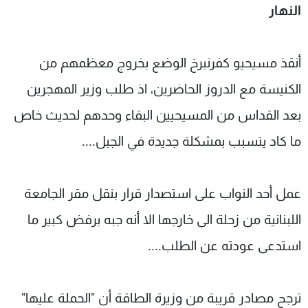
النهار
شاهد البرامج
الترددات
أنقذ مسيحيو كفرنبرخ الوضع بخروج معظمهم من
عن MTV
وظائف
الكنيسة مع الدروز الحاضرين، اذ طلب وزير المهجرين
الإنـتـاج
تواصل معنا
لاعلاناتكم
شروط الإسـتخدام
بعد القداس من المسيحيين البقاء وحدهم لحديث خاص
سياسة الخصوصية
ما كاد يتسبب بمشكلة جديدة في الجبل....
عمل أحد النواب على استصدار قرار بنقل مقر الجامعة
اللبنانية من زحلة الى خارجها الا أنه جبه برفض كبير ما
استدعى عودته عن الطلب....
ترجح مصادر قريبة من وزيرة الطاقة أن "الحملة عليها"