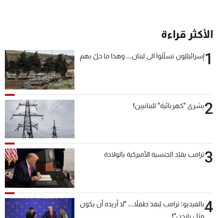
الأكثر قراءة
1
إسرائيليّون تسلّلوا الى لبنان... وهذا ما حلّ بهم
2
بشرى "كهربائية" للبنانيين!
3
ترامب يقيّد الجنسية الأميركية بالولادة
4
بالفيديو: ترامب يُنقذ طفلاً... "لا أريده أن يكون
مثل بايدن"!