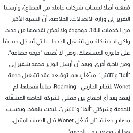
مُفعّلة أصلاً لحساب شركات عاملة في القطاع)، وأرسلتا
التقرير إلى وزارة الاتصالات. الخلاصة، أنّ النسبة الأكبر
من الخدمات الـ18، موجودة ولا يُمكن تقديمها من جديد،
ولكن لا مشكلة من تشغيل الخدمات التي تُسجّل مسبقاً
على فاتورة المستهلك، وهي لا تُصنف "قيمة مضافة".
ومن ناحية أخرى، وبعد أن أرسل الوزير محمد شقير إلى
"ألفا" و"تاتش"، مبلّغاً إياهما توقيعه عقد تشغيل خدمة
Wonet للتخابر الخارجي - Roaming، طالباً تفعيلها، لم
يُعقد بعد أي اجتماع بين ممثلي الشركة الخاصة المشغّلة
للخدمة وشركتي "ألفا" و"تاتش"، للبحث بالعقد. وبحسب
مصادر معنية، "لن تُفعَّل Wonet قبل الصيف المقبل،
هذا إن وضعت في الخدمة".