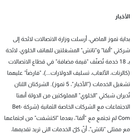
الأخبار
بداية تموز الماضي، أرسلت وزارة الاتصالات لائحة إلى
شركتي "ألفا" و"تاتش" المشغلتين للهاتف الخلوي، لائحة
بـ 18 خدمة تُصنّف "قيمة مضافة" في قطاع الاتصالات
(كالرنات، الألعاب، تسليف الدولارات...)، "فارضاً" عليهما
تشغيل الخدمات ("الأخبار"، 5 تموز). الشركتان اللتان
تُديران شبكتي "الخلوي" المملوكتين من الدولة أنهتا
الاجتماعات مع الشركات الخاصة الثمانية (شركة Bet-
Com لم تجتمع مع "ألفا"، بعدما "اكتشفت" من اجتماعها
مع ممثلي "تاتش"، أنّ كلّ الخدمات التي تريد تقديمها،