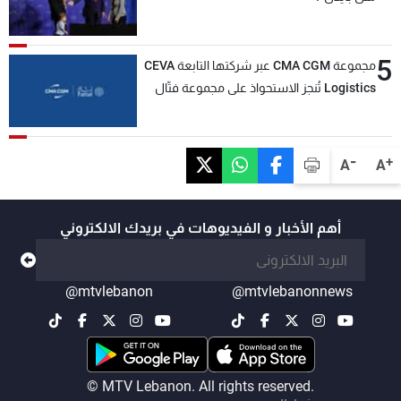
5
مجموعة CMA CGM عبر شركتها التابعة CEVA
Logistics تُنجز الاستحواذ على مجموعة فتّال
-
+
A
A
أهم الأخبار و الفيديوهات في بريدك الالكتروني
@mtvlebanon
@mtvlebanonnews
© MTV Lebanon. All rights reserved.