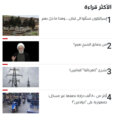
الأكثر قراءة
1
إسرائيليّون تسلّلوا الى لبنان... وهذا ما حلّ بهم
2
من يصدّق الشيخ نعيم؟
3
بشرى "كهربائية" للبنانيين!
4
أكثر من ٨٠٠ ألف دراجة نصفها غير مسجّل:
جمهورية على "دولابَين"!