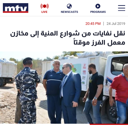
LIVE
NEWSCASTS
PROGRAMS
20:45 PM
24 Jul 2019
en
نقل نفايات من شوارع المنية إلى مخازن
الأخبار
معمل الفرز موقتاً
سياسة
ناس
إقتصاد
فن
منوعات
رياضة
كأس العالم
البرامج
جدول البرامج