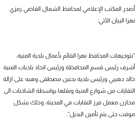
شاهد البرامج
أصدر المكتب الإعلامي لمحافظ الشمال القاضي رمزي
الترددات
نهرا البيان الآتي:
عن MTV
وظائف
الإنـتـاج
تواصل معنا
لاعلاناتكم
شروط الإسـتخدام
"بتوجيهات المحافظ نهرا القائم بأعمال بلدية المنية،
سياسة الخصوصية
أشرف رئيس قسم المحافظة ورئيس اتحاد بلديات المنية
خالد دهيبي ورئيس بلدية بحنين مصطفى وهبه على ازالة
النفايات من شوارع المنية ونقلها بواسطة الشاحنات الى
مخازن معمل فرز النفايات في المدينة، وذلك بشكل
موقت حتى يتم تأمين البديل".