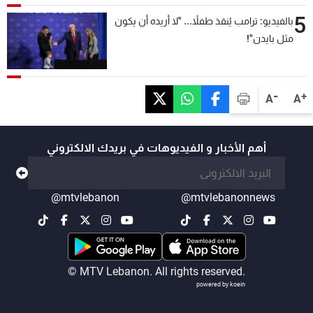
5
بالفيديو: ترامب يُنقذ طفلاً... "لا أريده أن يكون
مثل بايدن"!
-
+
A
A
أهم الأخبار و الفيديوهات في بريدك الالكتروني
@mtvlebanon
@mtvlebanonnews
© MTV Lebanon. All rights reserved.
powered by koein