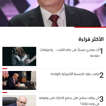
شاهد البرامج
الترددات
عن MTV
وظائف
الإنـتـاج
تواصل معنا
لاعلاناتكم
شروط الإسـتخدام
الأكثر قراءة
سياسة الخصوصية
1
أبٌ يعتدي جنسيّاً على بناته الثلاث… واعترافاتٌ
صادمة
2
ترامب يقيّد الجنسية الأميركية بالولادة
3
الى نواف سلام: هل يدفع الحايك ثمن وقوفه
في وجه خيّاط؟