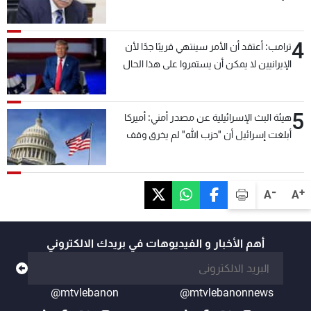
4
ترامب: أعتقد أن الأمر سينتهي قريبًا جدًا لأن
الإيرانيين لا يمكن أن يستمروا على هذا الحال
5
هيئة البث الإسرائيلية عن مصدر أمني: أميركا
أبلغت إسرائيل أن "حزب الله" لم يخرق وقف
إطلاق النار أمس في مجدل زون وطلبت منها
عدم التصعيد خشية أن يؤثر ذلك على مفاوضات
روما
-
+
A
A
أهم الأخبار و الفيديوهات في بريدك الالكتروني
@mtvlebanon
@mtvlebanonnews