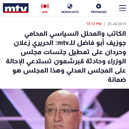
LIVE
NEWSCASTS
PROGRAMS
15:13 PM
25 Jul 2019
en
الكاتب والمحلل السياسي المحامي
الأخبار
جوزيف أبو فاضل للـmtv: الحريري زعلان
وحردان على تعطيل جلسات مجلس
سياسة
ناس
الوزراء وحادثة قبرشمون تستدعي الإحالة
إقتصاد
فن
على المجلس العدلي وهذا المجلس هو
ضمانة
منوعات
رياضة
كأس العالم
البرامج
جدول البرامج