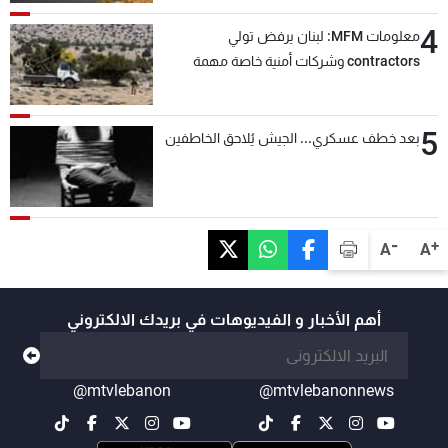
4
معلومات MFM: لبنان يرفض تولي
contractors وشركات أمنية خاصة مهمة
التحقق من نزع سلاح "حزب الله"
5
بعد خطف عسكري... الجيش يُلاحق الخاطفين
-
+
A
A
أهم الأخبار و الفيديوهات في بريدك الالكتروني
@mtvlebanon
@mtvlebanonnews