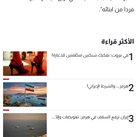
فردا من ابنائه".
الأكثر قراءة
1
في بيروت: تفكيك شبكتين منظّمتين للدعارة!
2
هرمز... والشرط الإيراني!
3
إيران ترفع السقف في هرمز: تعويضات وإلّا...