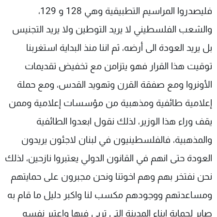
فليصدروا المراسيم التطبيقية وهي 128 و 129،
والشعب الفلسطيني لا يريد التوطين ولا يريد التجنيس
بل يريد العودة الى أرضه، ثم اننا منذ البداية استغربنا
توقيت هذا القرار فهو يتزامن مع تخفيض تقديمات
الأونروا ومع صفقة القرن وتهويد القدس، ومع حملة
إعلامية طائفية ومذهبية من مؤسسات إعلامية وممن
يقف وراء هذا الوزير، لذلك نقول ابعدوا الطائفية
والمذهبية، فالفلسطينيون في لبنان لاجئون يريدون
العودة حتى انهم في القانون الدولي يعتبروا نازحين، لذلك
نحن نفتخر بهم وهم اخوتنا ونحن مجبرون على حمايتهم
ومساعدتهم ووجودهم مكسب لنا واكبر دليل ما قام به
صابر لحماية ابناء المدينة التي تربى فيها واعتبر نفسه