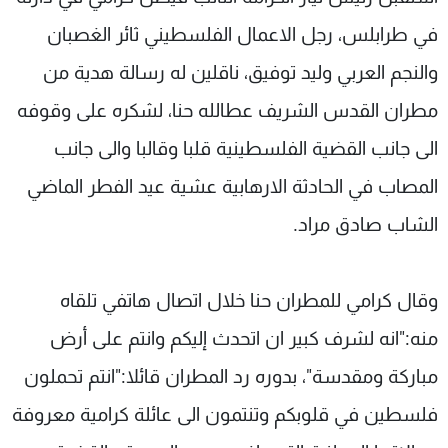
شاهد البرامج
في طرابلس، رجل الاعمال الفلسطيني ثائر الغصبان
الترددات
والنجم العربي وليد توفيق، ناقلين له رسالة هدية من
مطران القدس الشريف عطالله حنا، لشكره على وقوفه
عن MTV
وظائف
الإنـتـاج
تواصل معنا
الى جانب القضية الفلسطينية قلبا وقالبا والى جانب
لاعلاناتكم
شروط الإسـتخدام
سياسة الخصوصية
المصاب في الحادثة الارهابية عشية عيد الفطر الماضي
الشاب صادق مراد.
وقال كرامي للمطران حنا خلال اتصال هاتفي تلقاه
منه:"انه لشرف كبير ان اتحدث إليكم وانتم على أرض
مباركة ومقدسة"، بدوره رد المطران قائلا:"انتم تحملون
فلسطين في قلوبكم وتنتمون الى عائلة كرامية معروفة