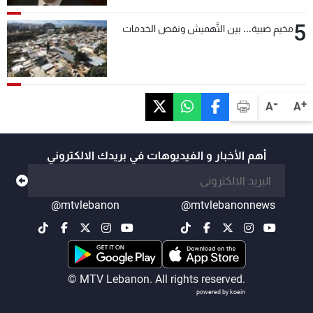
5
مخيم ضبية... بين التَّهميش ونقص الخدمات
-
+
A
A
أهم الأخبار و الفيديوهات في بريدك الالكتروني
@mtvlebanon
@mtvlebanonnews
© MTV Lebanon. All rights reserved.
powered by koein