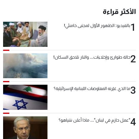
شاهد البرامج
الأكثر قراءة
الترددات
1
بالفيديو: الظهور الأوّل لمجتبى خامنئي!
عن MTV
وظائف
الإنـتـاج
تواصل معنا
لاعلاناتكم
شروط الإسـتخدام
سياسة الخصوصية
2
حالة طوارئ وإخلاءات... والنار تلاحق السكان!
3
ما الذي غيّرته المفاوضات اللبنانية الإسرائيلية؟
4
"عمل حازم في لبنان"... ماذا أعلن نتنياهو؟