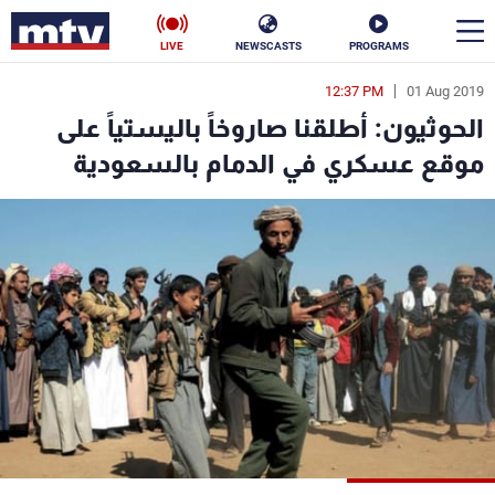
LIVE
NEWSCASTS
PROGRAMS
12:37 PM
01 Aug 2019
en
الحوثيون: أطلقنا صاروخاً باليستياً على
الأخبار
موقع عسكري في الدمام بالسعودية
سياسة
ناس
إقتصاد
فن
منوعات
رياضة
كأس العالم
البرامج
جدول البرامج