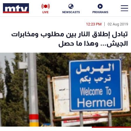
LIVE
NEWSCASTS
PROGRAMS
12:23 PM
02 Aug 2019
en
تبادل إطلاق النار بين مطلوب ومخابرات
الأخبار
الجيش... وهذا ما حصل
سياسة
ناس
إقتصاد
فن
منوعات
رياضة
كأس العالم
البرامج
جدول البرامج