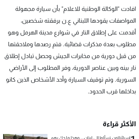
شاهد البرامج
افادت "الوكالة الوطنية للاعلام" بأن سيارة مجهولة
الترددات
المواصفات يقودها اللبناني ع.ن برفقته شخصين،
أقدمت على إطلاق النار في شوارع مدينة الهرمل وهو
عن MTV
وظائف
الإنـتـاج
تواصل معنا
مطلوب بعدة مذكرات قضائية. فتم رصدها وملاحقتها
لاعلاناتكم
شروط الإسـتخدام
من قبل دورية من مخابرات الجيش وحصل تبادل إطلاق
سياسة الخصوصية
نار بينه وبين عناصر الدورية، وفر المطلوب إلى الأراضي
السورية. وتم توقيف السيارة وأحد الأشخاص الذين كانو
بداخلها قرب الحدود.
الأكثر قراءة
إسرائيليّون تسلّلوا الى لبنان... وهذا ما حلّ بهم