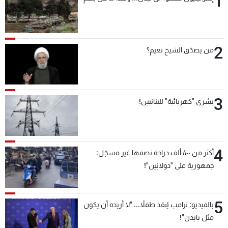
1
2
من يصدّق الشيخ نعيم؟
3
بشرى "كهربائية" للبنانيين!
4
أكثر من ٨٠٠ ألف دراجة نصفها غير مسجّل:
جمهورية على "دولابَين"!
5
بالفيديو: ترامب يُنقذ طفلاً... "لا أريده أن يكون
مثل بايدن"!