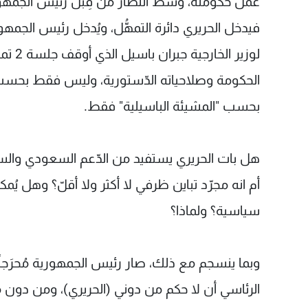
عمل حكومته، وسط انتظار من قِبَل رئيس الجمهو
فيدخل الحريري دائرة التمهُّل، ويُدخل رئيس الجمه
لوزير
الحكومة وصلاحياته الدّستورية، وليس فقط بحسب 
بحسب "المشيئة الباسيلية" فقط.
هل بات الحريري يستفيد من الدّعم السعودي والسنّ
أم انه مجرّد تباين ظرفي لا أكثر ولا أقلّ؟ وهل ي
سياسية؟ ولماذا؟
وبما ينسجم مع ذلك، صار رئيس الجمهورية مُحرَجاً 
الرئاسي أن لا حكم من دوني (الحريري)، ومن دون م