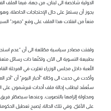
الدولية شاخصة الى لبنان، من جهة، فيما الملف الف
يجوز أن يستمرّ على حال الإحتجاجات الحاصلة، وهو
منعاً من انفلات هذا الملف على وقع "جمود" السياس
ولفتت مصادر سياسية مطّلعة الى أن "عدم استجا
بطبيعة التسوية الى الآن، ولكنّها ذات رسائل متعدّد
اللّعبة داخل مجلس الوزراء تغيّرت في المرحلة القاد
وأكدت في حديث الى وكالة "أخبار اليوم" أن "آخر 
ستُعقَد ليطلب إحالة ملف أحداث قبرشمون على ال
ومحاولة إلزامها بالتصويت. وعندها سيضطّر فريق "
على الأقلّ. وفي تلك الحالة، يُصبح تعطيل الحكو