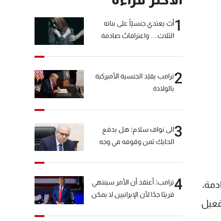
1
أبٌ يعتدي جنسيّاً على بناته
الثلاث… واعترافاتٌ صادمة
2
ترامب يقيّد الجنسية الأميركية
بالولادة
3
الى نواف سلام: هل يدفع
الحايك ثمن وقوفه في وجه
خيّاط؟
4
ترامب: أعتقد أن الأمر سينتهي
دمة،
قريبًا جدًا لأن الإيرانيين لا يمكن
فعيل
أن يستمروا على هذا الحال