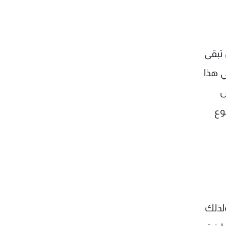
 تبقى
ي هذا
س
وع
لذلك