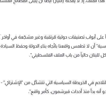
الملف، إذ لا يُمكنه (التيار) أيضاً أن يتبنّى المصالح الفلسط
اً على أبواب تصنيفات دولية مُرتقبة وغير مشجّعة في أواخر 
رئاسية" أن لا تطمس واقعنا باتّجاه بناء الدولة وحفظ السيادة
ل للبنان حالياً من باب الملف الفلسطيني".
لاحم في الخريطة السياسية التي تتشكّل من "الإشتراكي" -
 أنه بدأ منذ أحداث قبرشمون، كأمر واقع".