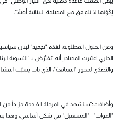
يبقى الصمت قاعدة ذهبية لدى "التيار الوطني" في هذا 
لِكَوْنها لا تتوافق مع المصلحة اللبنانية أصلاً".
وعن الحلول المطلوبة، لعَدَم "تجميد" لبنان سياسي
الجاري اعتبرت المصادر أنه "يُفتَرَض بـ "التسوية ال
والتصدّي لمحور "الممانعة"، الذي بات يسبّب المشاك
وأضافت:"سنشهد في المرحلة القادمة مزيداً من الت
"القوات" - "المستقبل" في شكل أساسي، وهذا يبدو