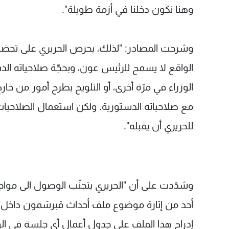
وهنا نكون دخلنا في أزمة طويلة".
وشرحت المصادر: "لذلك، يحرص الحريري على تحضير ال
الواقع لا يسمح للرئيس عون، وبحجّة صلاحياته ال
الوزراء في مرّة أخرى، أو التلويح بطرح أمور من 
مع صلاحياته الدستورية. ولكن استعمال الصلاحيات
للحريري أن يقبله".
وشدّدت على أن "الحريري يتجنّب الوصول الى مواج
أحد من إثارة موضوع ملف أحداث قبرشمون داخل أ
إدراج هذا الملف على جدول أعمال أي جلسة في الوقت