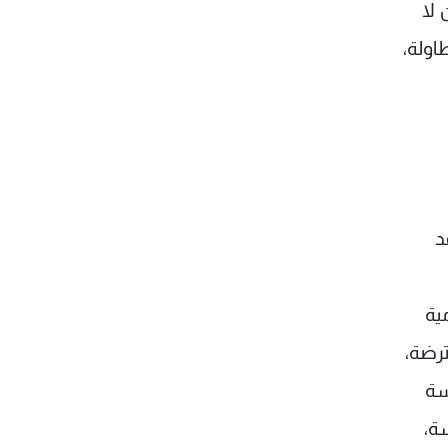
 لا
اولة،
د
ية
رضة،
سة
ة،