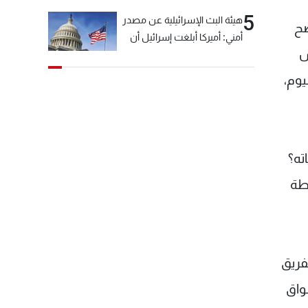
5
هيئة البث الإسرائيلية عن مصدر
ضح
أمني: أميركا أبلغت إسرائيل أن
يس
"حزب الله" لم يخرق وقف إطلاق
النار أمس في مجدل زون
وم،
وطلبت منها عدم التصعيد
خشية أن يؤثر ذلك على
مفاوضات روما
ته؟
يطة
فريق
واق