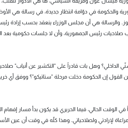
رية ميشال عون وفريقه السياسي، ها هي الأدوار تنقلب،
ورية والحكومة في دوّامة انتظار جديدة، في رسالة هي الأو
 الخارجية جبران باسيل الذي أوقف جلسة 2 تموز. والرسالة هي أن مجلس الوزراء ينعقد بحسب إرادة رئ
صلاحيات رئيس الجمهورية، وأن لا جلسات حكومية بعد الي
ي الداخلي؟ وهل بات قادراً على "التكشير عن أنياب" صلاحيا
ُمكن القول إن الحكومة دخلت مرحلة "ستاتيكو"؟ ووفق أي خر
في الوقت الحالي، فيما الحريري قد يكون بدأ مسار إفهام ال
راعاة لإرادتي ولصلاحياتي. وهذا كلّه في وقت أن عين الأس