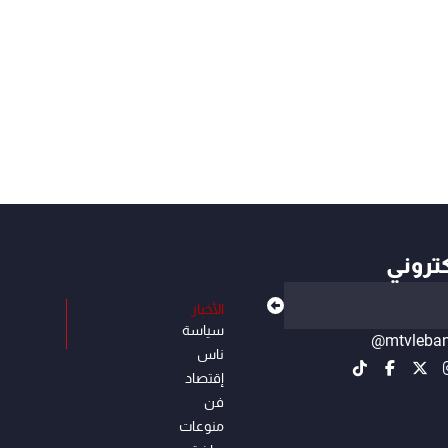
كتروني
الأخبار
سياسة
@mtvleba
ناس
إقتصاد
فن
منوعات