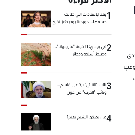
1
بعد الإنتقادات التي طالت
جسمها... جورجينا رودريغيز تخرج
عن صمتها
2
في بوداي: ١٦ خيمة "ماريجوانا"...
وضبط أسلحة وذخائر
أنّ إحدى
ن دون تأخير، أما بالنسبة الى الطائرة الأخرى فتأخرت فقط عمليّة الـ Check in لوقتٍ
3
نائب "الثنائي" يردّ على قاسم...
ونائب "الحزب" عن عون:
"انشالله خير"
4
من يصدّق الشيخ نعيم؟