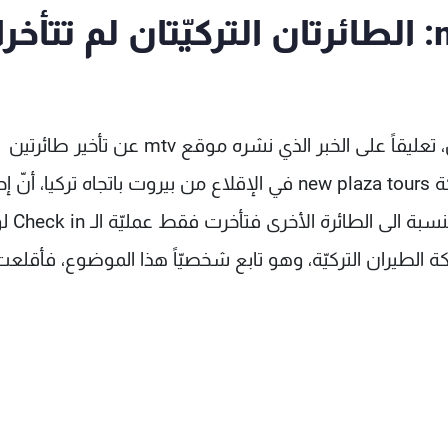
الحسن يوضح لموقع mtv: الطائرتان التركيّتان لم تتأخرا
أكد رئيس مطار رفيق الحريري الدولي فادي الحسن، تعليقاً على الخبر الذي نشره موقع mtv عن تأخير طائرتين
تركيّتين تابعتين لشركة Atlas وتعملان لصالح شركة new plaza tours في الإقلاع من بيروت باتجاه تركيا، 
الطائرتين أقلعت في توقيتها م
ة الطيران التركيّة، وهو تابع شخصيّاً هذا الموضوع، فأقلعت