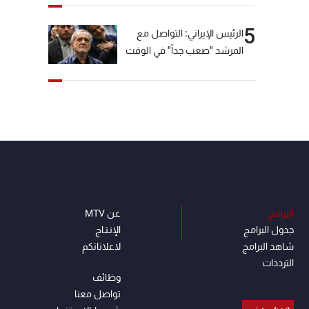
5
الرئيس الإيراني: التواصل مع
المرشد "صعب جداً" في الوقت
الحالي
البرامج
عن MTV
جدول البرامج
الإنـتـاج
شاهد البرامج
لاعلاناتكم
الترددات
وظائف
تواصل معنا