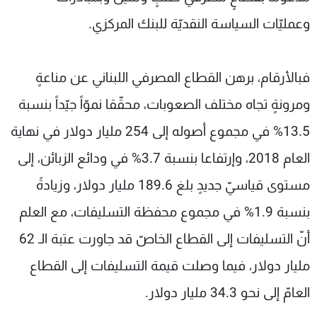
وعمليّات السياسة النقديّة للبنك المركزي.
فبالأرقام، برهن القطاع المصرفي اللبناني عن مناعةٍ
ومرونةٍ تجاه مختلف الصعوبات، محقّقا نموّاً جيّداً بنسبة
13.5% في مجموع أصوله إلى 254 مليار دولار في نهاية
العام 2018، وإرتفاعا بنسبة 3.7% في ودائع الزبائن، إلى
مستوى قياسيّ جديدٍ بلغ 189.6 مليار دولار، وزيادةً
بنسبة 1.9% في مجموع محفظة التسليفات، مع العلم
أنّ التسليفات إلى القطاع الخاصّ قد جاورت عتبة الـ 62
مليار دولار، فيما وصلت قيمة التسليفات إلى القطاع
العامّ إلى نحو 34.3 مليار دولار.