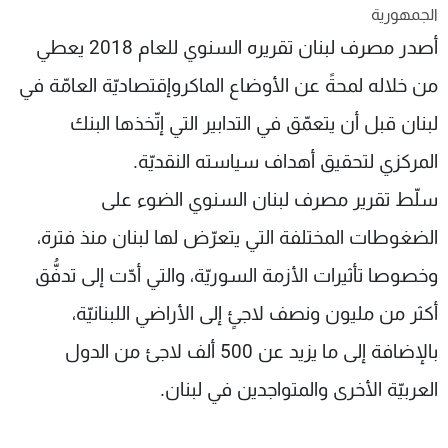
الجمهورية
شاهد البرامج
أصدر مصرف لبنان تقريره السنوي للعام 2018 يعطي
الترددات
من خلاله لمحةً عن الأوضاع الماكروإقتصاديّة العامّة في
عن MTV
وظائف
لبنان قبل أن يتعمّق في التدابير التي إتّخذها البنك
الإنـتـاج
تواصل معنا
لاعلاناتكم
شروط الإسـتخدام
المركزي لتحقيق أهداف سياسته النقديّة.
سياسة الخصوصية
سلّط تقرير مصرف لبنان السنوي الضوء على
الضغوطات المختلفة التي يتعرّض لها لبنان منذ فترة،
وخصوصا تأثيرات الأزمة السوريّة، والتي أدّت إلى تدفُّق
أكثر من مليون ونصف لاجئٍ إلى الأراضي اللبنانيّة،
بالإضافة إلى ما يزيد عن 500 ألف لاجئ من الدول
العربيّة الأخرى والمتواجدين في لبنان.