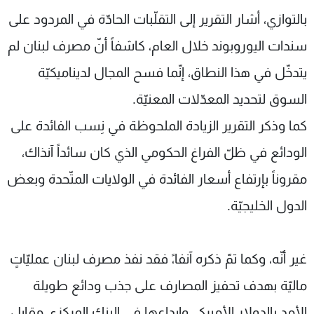
بالتوازي، أشار التقرير إلى التقلّبات الحادّة في المردود على
سندات اليوروبوند خلال العام، كاشفاً أنّ مصرف لبنان لم
يتدخّل في هذا النطاق، إنّما فسح المجال لديناميكيّة
السوق لتحديد المعدّلات المعنيّة.
كما وذكر التقرير الزيادة الملحوظة في نِسب الفائدة على
الودائع في ظلّ الفراغ الحكومي الذي كان سائداً آنذاك،
مقروناً بإرتفاع أسعار الفائدة في الولايات المتّحدة وبعض
الدول الخليجيّة.
غير أنّه، وكما تمّ ذكره آنفا،ً فقد نفذ مصرف لبنان عمليّاتٍ
ماليّة بهدف تحفيز المصارف على جذب ودائع طويلة
الأمد بالدولار الأميركي وإيداعها في البنك المركزي مقابِل