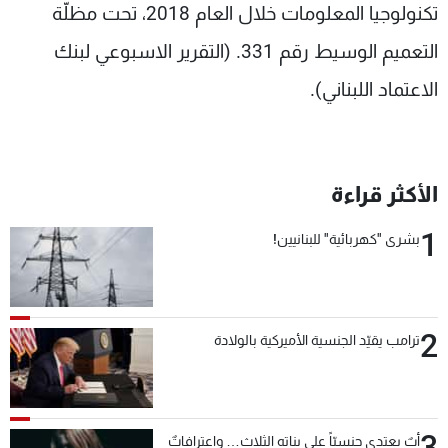
تكنولوجيا المعلومات خلال العام 2018، تحت مظلّة
التعميم الوسيط رقم 331. (التقرير الاسبوعي لبنك
الاعتماد اللبناني).
الأكثر قراءة
1
بشرى "كهربائية" للبنانيين!
2
ترامب يقيّد الجنسية الأميركية بالولادة
3
أبٌ يعتدي جنسيّاً على بناته الثلاث… واعترافاتٌ