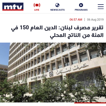
LIVE
NEWSCASTS
PROGRAMS
06:57 AM
06 Aug 2019
en
تقرير مصرف لبنان: الدين العام 150 في
الأخبار
المئة من الناتج المحلي
سياسة
ناس
إقتصاد
فن
منوعات
رياضة
كأس العالم
البرامج
جدول البرامج