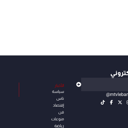
كتروني
الأخبار
سياسة
@mtvleba
ناس
إقتصاد
فن
منوعات
رياضة