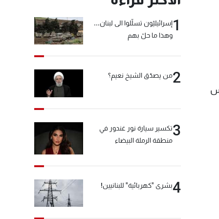
1
إسرائيليّون تسلّلوا الى لبنان...
وهذا ما حلّ بهم
2
من يصدّق الشيخ نعيم؟
يس
3
تكسير سيارة نور غندور في
منطقة الرملة البيضاء
4
بشرى "كهربائية" للبنانيين!