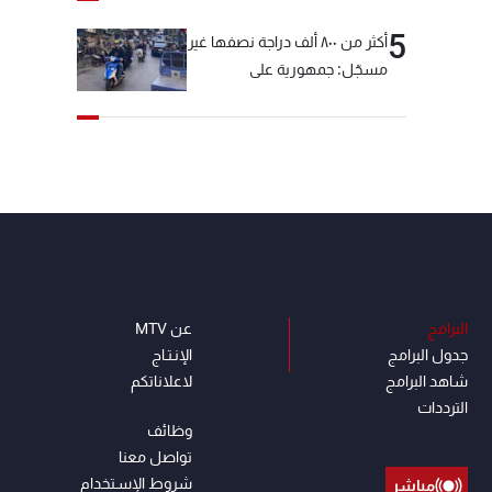
5
أكثر من ٨٠٠ ألف دراجة نصفها غير
مسجّل: جمهورية على
"دولابَين"!
البرامج
عن MTV
جدول البرامج
الإنـتـاج
شاهد البرامج
لاعلاناتكم
الترددات
وظائف
تواصل معنا
شروط الإسـتخدام
مباشر