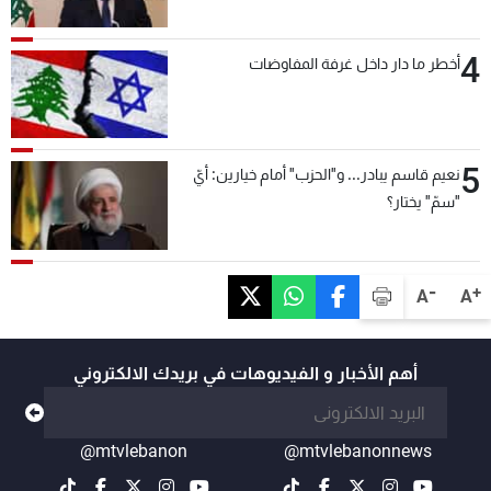
4
أخطر ما دار داخل غرفة المفاوضات
5
نعيم قاسم يبادر... و"الحزب" أمام خيارين: أيّ
"سمّ" يختار؟
-
+
A
A
أهم الأخبار و الفيديوهات في بريدك الالكتروني
@mtvlebanon
@mtvlebanonnews