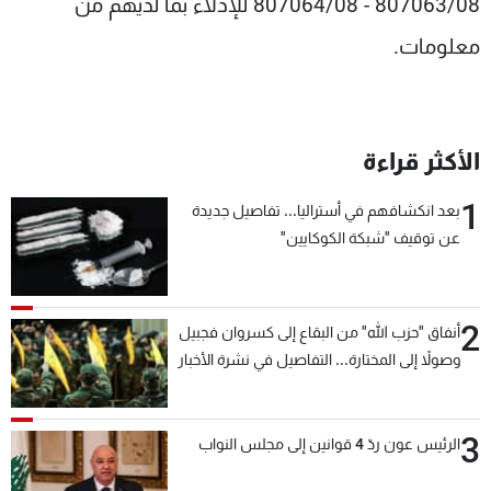
807063/08 - 807064/08 للإدلاء بما لديهم من
معلومات.
الأكثر قراءة
1
بعد انكشافهم في أستراليا... تفاصيل جديدة
عن توقيف "شبكة الكوكايين"
2
أنفاق "حزب الله" من البقاع إلى كسروان فجبيل
وصولاً إلى المختارة... التفاصيل في نشرة الأخبار
بعد قليل
3
الرئيس عون ردّ 4 قوانين إلى مجلس النواب