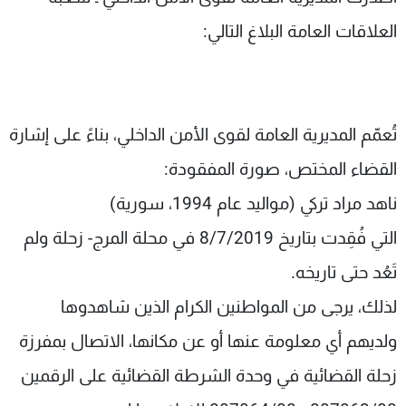
شاهد البرامج
العلاقات العامة البلاغ التالي:
الترددات
عن MTV
وظائف
الإنـتـاج
تواصل معنا
تُعمّم المديرية العامة لقوى الأمن الداخلي، بناءً على إشارة
لاعلاناتكم
شروط الإسـتخدام
سياسة الخصوصية
القضاء المختص، صورة المفقودة:
ناهد مراد تركي (مواليد عام 1994، سورية)
التي فُقِدت بتاريخ 8/7/2019 في محلة المرج- زحلة ولم
تَعُد حتى تاريخه.
لذلك، يرجى من المواطنين الكرام الذين شاهدوها
ولديهم أي معلومة عنها أو عن مكانها، الاتصال بمفرزة
زحلة القضائية في وحدة الشرطة القضائية على الرقمين