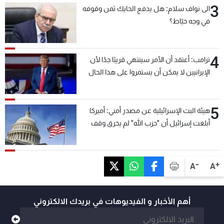
3
الى نواف سلام: هل يدفع الحايك ثمن وقوفه
في وجه خيّاط؟
4
ترامب: أعتقد أن الأمر سينتهي قريبًا جدًا لأن
الإيرانيين لا يمكن أن يستمروا على هذا الحال
5
هيئة البث الإسرائيلية عن مصدر أمني: أميركا
أبلغت إسرائيل أن "حزب الله" لم يخرق وقف
إطلاق النار أمس في مجدل زون وطلبت منها
عدم التصعيد خشية أن يؤثر ذلك على مفاوضات
روما
-
+
A
A
أهم الأخبار و الفيديوهات في بريدك الالكتروني