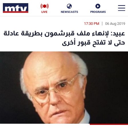
LIVE
NEWSCASTS
PROGRAMS
17:30 PM
06 Aug 2019
en
عبيد: لإنهاء ملف قبرشمون بطريقة عادلة
الأخبار
حتى لا تفتح قبور أخرى
سياسة
ناس
إقتصاد
فن
منوعات
رياضة
كأس العالم
البرامج
جدول البرامج