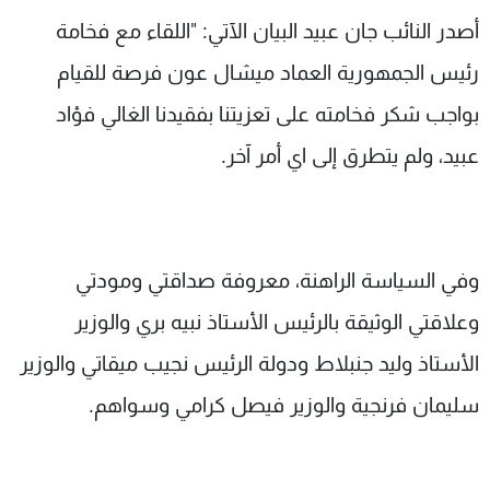
شاهد البرامج
أصدر النائب جان عبيد البيان الآتي: "اللقاء مع فخامة
الترددات
رئيس الجمهورية العماد ميشال عون فرصة للقيام
بواجب شكر فخامته على تعزيتنا بفقيدنا الغالي فؤاد
عن MTV
وظائف
الإنـتـاج
تواصل معنا
عبيد، ولم يتطرق إلى اي أمر آخر.
لاعلاناتكم
شروط الإسـتخدام
سياسة الخصوصية
وفي السياسة الراهنة، معروفة صداقتي ومودتي
وعلاقتي الوثيقة بالرئيس الأستاذ نبيه بري والوزير
الأستاذ وليد جنبلاط ودولة الرئيس نجيب ميقاتي والوزير
سليمان فرنجية والوزير فيصل كرامي وسواهم.