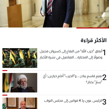
شاهد البرامج
الترددات
عن MTV
وظائف
الإنـتـاج
تواصل معنا
لاعلاناتكم
شروط الإسـتخدام
الأكثر قراءة
سياسة الخصوصية
1
أنفاق "حزب الله" من البقاع إلى كسروان فجبيل
وصولاً إلى المختارة... التفاصيل في نشرة الأخبار
بعد قليل
2
نعيم قاسم يبادر... و"الحزب" أمام خيارين: أيّ
"سمّ" يختار؟
3
الرئيس عون ردّ 4 قوانين إلى مجلس النواب