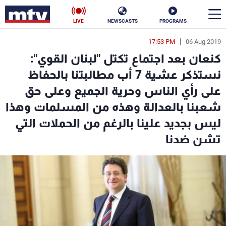
LIVE
NEWSCASTS
PROGRAMS
17:53 PM
06 Aug 2019
en
كنعان بعد اجتماع تكتل "لبنان القوي":
الأخبار
نستذكر عشية 7 أب مطالبتنا بالحفاظ
على رأي الناس وحرية الجميع وعلى حق
سياسة
ناس
شعبنا بالعدالة وهذه من المسلمات وهذا
إقتصاد
فن
ليس بجديد علينا بالرغم من الحملات التي
تشن ضدنا
منوعات
رياضة
كأس العالم
البرامج
جدول البرامج