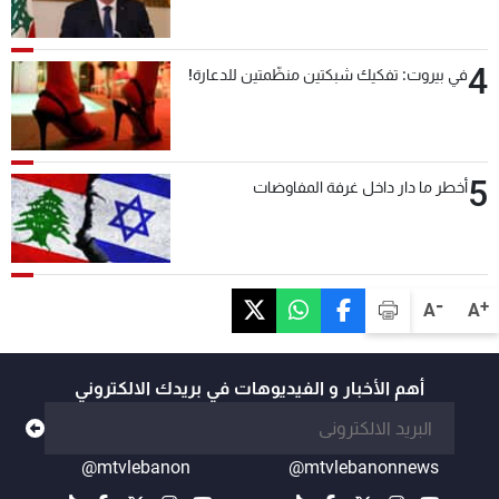
4
في بيروت: تفكيك شبكتين منظّمتين للدعارة!
5
أخطر ما دار داخل غرفة المفاوضات
-
+
A
A
أهم الأخبار و الفيديوهات في بريدك الالكتروني
@mtvlebanon
@mtvlebanonnews