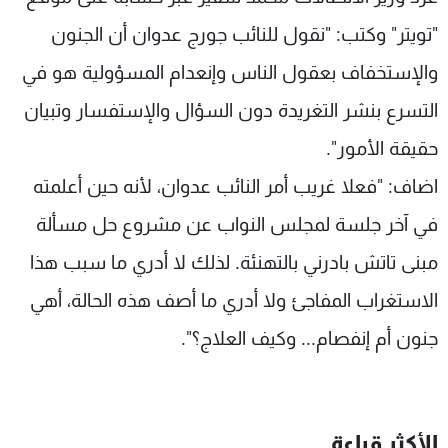
شاهد البرامج
"تويتر" وكتب: "نقول للنائب جورج عدوان أن الجنون
الترددات
والإستخفاف بعقول الناس وإنعدام المسؤولية هو في
التسرع بنشر التغريدة دون السؤال والإستفسار وتبيان
عن MTV
وظائف
الإنـتـاج
تواصل معنا
حقيقة الأمور".
لاعلاناتكم
شروط الإسـتخدام
سياسة الخصوصية
اضاف: "‏‏فعلا غريب أمر النائب عدوان، لأنه حين أعلمته
في آخر جلسة لمجلس النواب عن مشروع حل مسألة
مبنى تاتش بادرني بالتهنئة. لذلك لا أدري ما سبب هذا
الاستغراب المفاجئ ولا أدري ما أصف هذه الحالة، أهي
جنون أم إنفصام... وكيف العلاج؟".
الأكثر قراءة