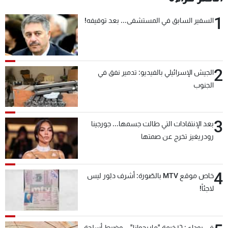
1
السفير السابق في المستشفى... بعد توقيفه!
2
الجيش الإسرائيلي بالفيديو: تدمير نفق في
الجنوب
3
بعد الإنتقادات التي طالت جسمها... جورجينا
رودريغيز تخرج عن صمتها
4
خاص موقع MTV بالصّورة: أشرف دبّور ليس
لاجئاً!
في بوداي: ١٦ خيمة "ماريجوانا"... وضبط أسلحة