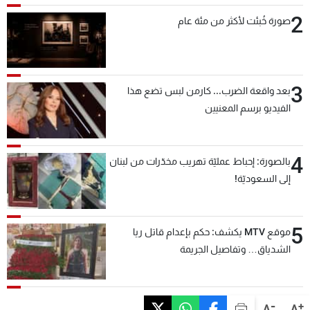
2
صورة خُبئت لأكثر من مئة عام
3
بعد واقعة الضرب... كارمن لبس تضع هذا
الفيديو برسم المعنيين
4
بالصورة: إحباط عمليّة تهريب مخدّرات من لبنان
إلى السعوديّة!
5
موقع MTV يكشف: حكم بإعدام قاتل ريا
الشدياق… وتفاصيل الجريمة
-
+
A
A