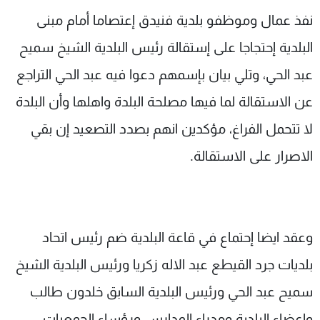
شاهد البرامج
نفذ عمال وموظفو بلدية فنيدق إعتصاما أمام مبنى
الترددات
البلدية إحتجاجا على إستقالة رئيس البلدية الشيخ سميح
عبد الحي، وتلي بيان بإسمهم دعوا فيه عبد الحي التراجع
عن MTV
وظائف
الإنـتـاج
تواصل معنا
عن الاستقالة لما فيها مصلحة البلدة واهلها وأن البلدة
لاعلاناتكم
شروط الإسـتخدام
لا تتحمل الفراغ، مؤكدين انهم بصدد التصعيد إن بقي
سياسة الخصوصية
الاصرار على الاستقالة.
وعقد ايضا إحتماع في قاعة البلدية ضم رئيس اتحاد
بلديات جرد القيطع عبد الاله زكريا ورئيس البلدية الشيخ
سميح عبد الحي ورئيس البلدية السابق خلدون طالب
واعضاء البلدية ومدراء المدارس ورؤساء الجمعيات