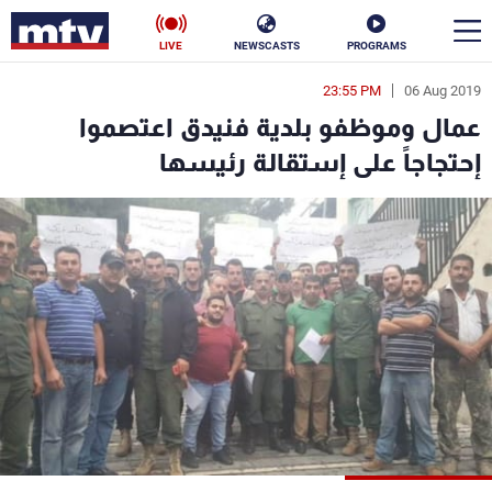
LIVE
NEWSCASTS
PROGRAMS
23:55 PM
06 Aug 2019
en
عمال وموظفو بلدية فنيدق اعتصموا
الأخبار
إحتجاجاً على إستقالة رئيسها
سياسة
ناس
إقتصاد
فن
منوعات
رياضة
كأس العالم
البرامج
جدول البرامج