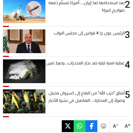
2
بعد استخدامها ضدّ إيران... أميركا تتسلّم دفعة
صواريخ كبيرة!
3
الرئيس عون ردّ 4 قوانين إلى مجلس النواب
4
عملية امنية ليلية ضد تجار المخدرات.. وصيدٌ ثمين
5
أنفاق "حزب الله" من البقاع إلى كسروان فجبيل
وصولاً إلى المختارة... التفاصيل في نشرة الأخبار
بعد قليل
-
+
A
A