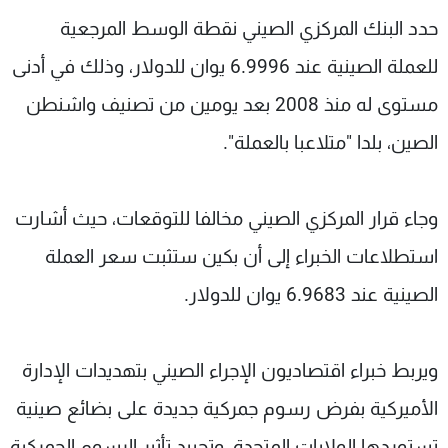
شاهد البرامج
حدد البنك المركزي الصيني نقطة الوسط المرجعية
الترددات
للعملة الصينية عند 6.9996 يوان للدولار، وذلك في أدنى
مستوى له منذ 2008 بعد يومين من تصنيف واشنطن
عن MTV
وظائف
الإنـتـاج
تواصل معنا
الصين، بلدا "متلاعبا بالعملة".
لاعلاناتكم
شروط الإسـتخدام
سياسة الخصوصية
وجاء قرار المركزي الصيني مخالفا للتوقعات، حيث أشارت
استطلاعات الخبراء إلى أن بكين ستثبت سعر العملة
الصينية عند 6.9683 يوان للدولار.
ويربط خبراء اقتصاديون الإجراء الصيني بتهديدات الإدارة
الأميركية بفرض رسوم جمركية جديدة على بضائع صينية
تستوردها الولايات المتحدة، وتحييد تأثير الرسوم الجمركية