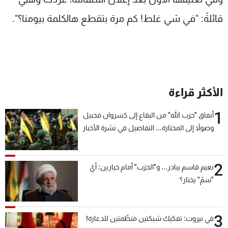
قائلةً: "في شي غلط! كم مرة بتقطع هالكلمة بيومنا؟".
الأكثر قراءة
1
أنفاق "حزب الله" من البقاع إلى كسروان فجبيل
وصولاً إلى المختارة... التفاصيل في نشرة الأخبار
بعد قليل
2
نعيم قاسم يبادر... و"الحزب" أمام خيارين: أيّ
"سمّ" يختار؟
3
في بيروت: تفكيك شبكتين منظّمتين للدعارة!