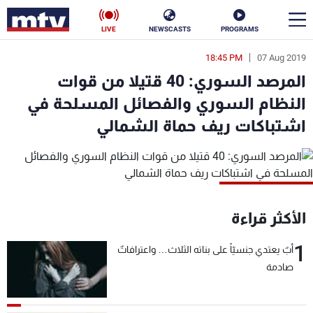
LIVE
NEWSCASTS
PROGRAMS
18:45 PM
07 Aug 2019
en
المرصد السوري: 40 قتيلا من قوات
الأخبار
النظام السوري والفصائل المسلحة في
اشتباكات ريف حماة الشمالي
سياسة
ناس
إقتصاد
فن
منوعات
رياضة
الأكثر قراءة
كأس العالم
1
أبٌ يعتدي جنسيّاً على بناته الثلاث… واعترافاتٌ
صادمة
البرامج
جدول البرامج