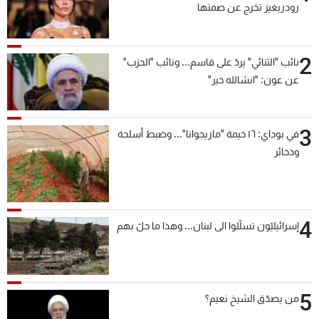
رودريغيز تخرج عن صمتها
2
نائب "الثنائي" يردّ على قاسم... ونائب "الحزب"
عن عون: "انشالله خير"
3
في بوداي: ١٦ خيمة "ماريجوانا"... وضبط أسلحة
وذخائر
4
إسرائيليّون تسلّلوا الى لبنان... وهذا ما حلّ بهم
5
من يصدّق الشيخ نعيم؟