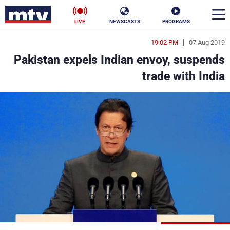
LIVE
NEWSCASTS
PROGRAMS
19:02 PM
07 Aug 2019
en
Pakistan expels Indian envoy, suspends
الأخبار
trade with India
سياسة
ناس
إقتصاد
فن
منوعات
رياضة
كأس العالم
البرامج
جدول البرامج