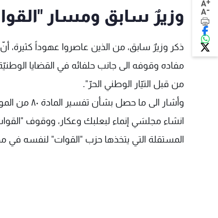
+
A
-
وزيرٌ سابق ومسار "القوا
A
ذكر وزيرٌ سابق، من الذين عاصروا عهوداً كثيرة، أنّ "مس
مفاده وقوفه الى جانب حلفائه في القضايا الوطنيّة
من قبل التيّار الوطني الحرّ".
وأشار الى ما
انشاء مجلسَي إنماء لبعلبك وعكار، ووقوف "القوا
المستقلة التي يتخذها حزب "القوات" لنفسه في مخ