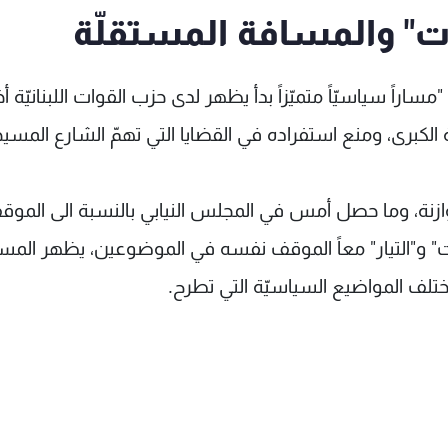
ت" والمسافة المستقلّة
اراً سياسيّاً متميّزاً بدأ يظهر لدى حزب القوات اللبنانيّة أخير
 الكبرى، ومنع استفراده في القضايا التي تهمّ الشارع المسي
 حصل بشأن تفسير المادة ٨٠ من الموازنة، وما حصل أمس في المجلس النيابي بالنسبة الى ا
ت" و"التيار" معاً الموقف نفسه في الموضوعين، يظهر المس
تلف المواضيع السياسيّة التي تطرح.