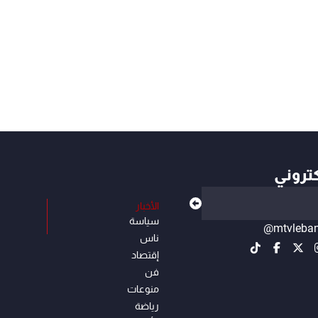
كتروني
الأخبار
سياسة
@mtvleba
ناس
إقتصاد
فن
منوعات
رياضة