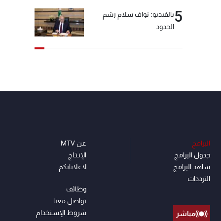
5
بالفيديو: نواف سلام رسّم
الحدود
البرامج
عن MTV
جدول البرامج
الإنـتـاج
شاهد البرامج
لاعلاناتكم
الترددات
وظائف
تواصل معنا
شروط الإسـتخدام
مباشر