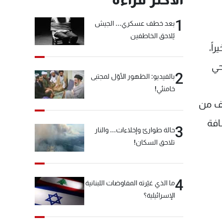
1
بعد خطف عسكري... الجيش
يُلاحق الخاطفين
اً،
حي
2
بالفيديو: الظهور الأوّل لمجتبى
خامنئي!
لموقف من
افة
3
حالة طوارئ وإخلاءات... والنار
تلاحق السكان!
4
ما الذي غيّرته المفاوضات اللبنانية
الإسرائيلية؟