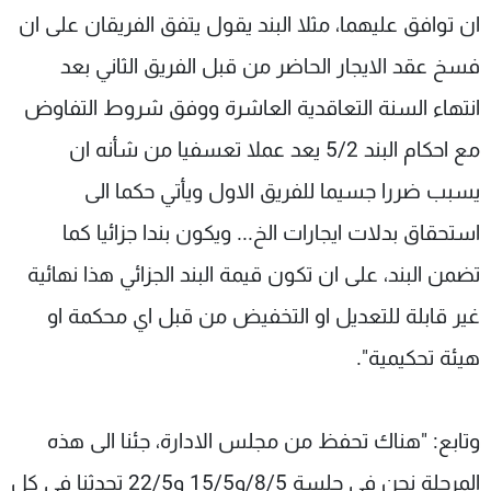
ان توافق عليهما، مثلا البند يقول يتفق الفريقان على ان
فسخ عقد الايجار الحاضر من قبل الفريق الثاني بعد
انتهاء السنة التعاقدية العاشرة ووفق شروط التفاوض
مع احكام البند 5/2 يعد عملا تعسفيا من شأنه ان
يسبب ضررا جسيما للفريق الاول ويأتي حكما الى
استحقاق بدلات ايجارات الخ... ويكون بندا جزائيا كما
تضمن البند، على ان تكون قيمة البند الجزائي هذا نهائية
غير قابلة للتعديل او التخفيض من قبل اي محكمة او
هيئة تحكيمية".
وتابع: "هناك تحفظ من مجلس الادارة، جئنا الى هذه
المرحلة نحن في جلسة 8/5/و15/5 و22/5 تحدثنا في كل