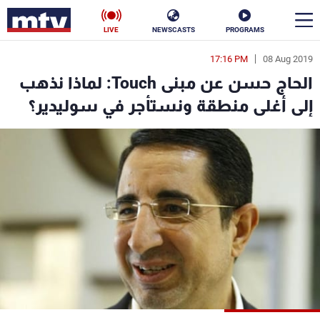
LIVE
NEWSCASTS
PROGRAMS
17:16 PM
08 Aug 2019
en
الحاج حسن عن مبنى Touch: لماذا نذهب
الأخبار
إلى أغلى منطقة ونستأجر في سوليدير؟
سياسة
ناس
إقتصاد
فن
منوعات
رياضة
كأس العالم
البرامج
جدول البرامج