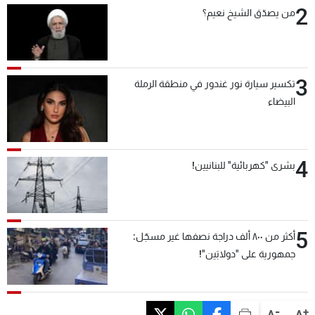
2
من يصدّق الشيخ نعيم؟
3
تكسير سيارة نور غندور في منطقة الرملة
البيضاء
4
بشرى "كهربائية" للبنانيين!
5
أكثر من ٨٠٠ ألف دراجة نصفها غير مسجّل:
جمهورية على "دولابَين"!
-
+
A
A