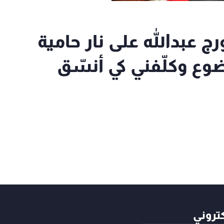
ج عبدالله على نار حامية
وع وكلّفني كي أنسّق
كتروني