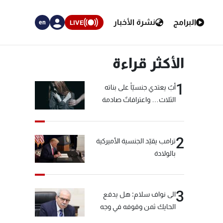
البرامج
نشرة الأخبار
LIVE
en
الأكثر قراءة
1
أبٌ يعتدي جنسيّاً على بناته
الثلاث… واعترافاتٌ صادمة
2
ترامب يقيّد الجنسية الأميركية
بالولادة
3
الى نواف سلام: هل يدفع
الحايك ثمن وقوفه في وجه
خيّاط؟