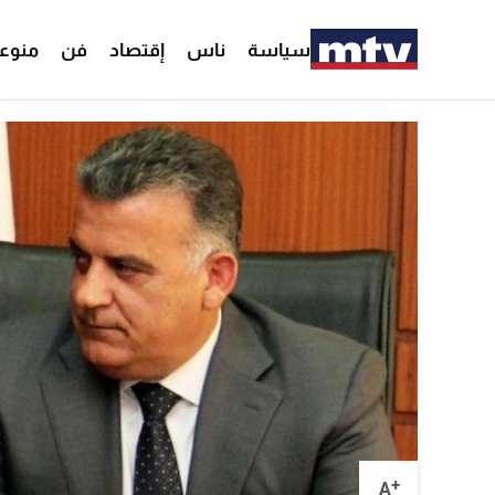
سياسة
ناس
إقتصاد
فن
منوع
+
A